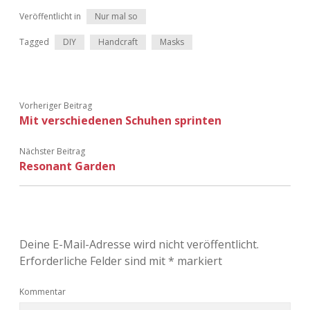
Veröffentlicht in
Nur mal so
Adventskalender 2013
Visuelles
Tagged
DIY
Handcraft
Masks
Adventskalender 2014
Wandnotizen
Adventskalender 2015
Vorheriger Beitrag
Mit verschiedenen Schuhen sprinten
Adventskalender 2016
Nächster Beitrag
Adventskalender 2017
Resonant Garden
Adventskalender 2018
Adventskalender 2019
Deine E-Mail-Adresse wird nicht veröffentlicht.
Adventskalender 2020
Erforderliche Felder sind mit
*
markiert
Adventskalender 2021
Kommentar