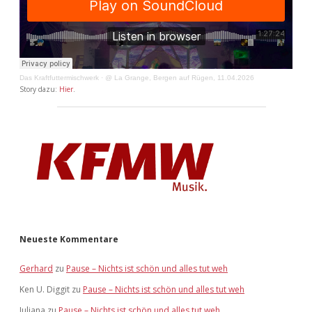
Das Kraftfuttermischwerk
·
@ La Grange, Bergen auf Rügen, 11.04.2026
Story dazu:
Hier
.
Neueste Kommentare
Gerhard
zu
Pause – Nichts ist schön und alles tut weh
Ken U. Diggit
zu
Pause – Nichts ist schön und alles tut weh
Juliana
zu
Pause – Nichts ist schön und alles tut weh