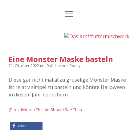
Menü
Kategorien
Dropdown-
öffnen
Menü
öffnen
24 Hours Chilling
KFMW-Disco
Die Wende
Dates
Eine Monster Maske basteln
Instagrams
Doku
21. Oktober 2022
um 9:41 Uhr
von
Ronny
KFMW-Disco
Contact
Diese gar nicht mal allzu gruselige Monster Maske
ist relativ simpel zu basteln und könnte Halloween
Adventskalender
kfmw.stuff
Dropdown-
Menü
in diesem Jahr bereichern.
öffnen
Adventskalender 2010
Kopfkinomusik
facebook
instagram
rss
soundcloud
vimeo
Bluesky
(
Direktlink
, via
The Kid Should See This
)
Adventskalender 2011
Nur mal so
teilen
Adventskalender 2012
Täglicher Sinnwahn