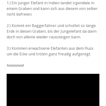
1.) Ein junger Elefant in Indien landet irgendwie in
Adventskalender 2013
Visuelles
einem Graben und kann sich aus diesem von selber
nicht befreien.
Adventskalender 2014
Wandnotizen
2.) Kommt ein Baggerfahrer und schüttet so lange
Adventskalender 2015
Erde in diesen Graben, bis der Jungelefant da dann
doch von alleine wieder raussteigen kann.
Adventskalender 2016
3.) Kommen erwachsene Elefanten aus dem Fluss
Adventskalender 2017
um die Ecke und tröten ganz freudig aufgeregt.
Adventskalender 2018
Awwwww!
Adventskalender 2019
Adventskalender 2020
Adventskalender 2021