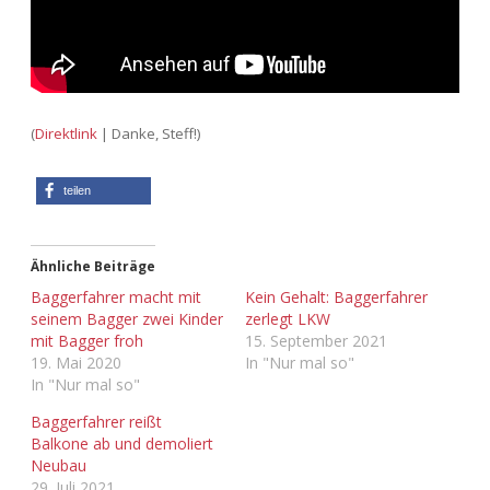
Adventskalender 2022
Adventskalender 2023
Adventskalender 2024
(
Direktlink
| Danke, Steff!)
teilen
Ähnliche Beiträge
Baggerfahrer macht mit
Kein Gehalt: Baggerfahrer
seinem Bagger zwei Kinder
zerlegt LKW
mit Bagger froh
15. September 2021
19. Mai 2020
In "Nur mal so"
In "Nur mal so"
Baggerfahrer reißt
Balkone ab und demoliert
Neubau
29. Juli 2021