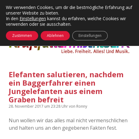
Wir verwenden Cookies, um dir die bestmögliche Erfahrung auf
unserer Website zu bieten.
Menü
Kategorien
Dropdown-
In den
Einstellungen
kannst du erfahren, welche Cookies wir
öffnen
Menü
verwenden oder sie ausschalten.
öffnen
24 Hours Chilling
KFMW-Disco
Zustimmen
Ablehnen
Einstellungen
Die Wende
Dates
Instagrams
Doku
Elefanten salutieren, nachdem
KFMW-Disco
Contact
ein Baggerfahrer einen
Adventskalender
kfmw.stuff
Jungelefanten aus einem
Dropdown-
Menü
Graben befreit
öffnen
Adventskalender 2010
Kopfkinomusik
28. November 2017
um 23:28 Uhr
von
Ronny
facebook
instagram
rss
soundcloud
vimeo
Bluesky
Adventskalender 2011
Nur mal so
Nun wollen wir das alles mal nicht vermenschlichen
und halten uns an den gegebenen Fakten fest.
Adventskalender 2012
Täglicher Sinnwahn