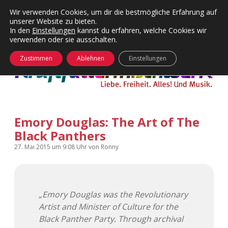
Wir verwenden Cookies, um dir die bestmögliche Erfahrung auf
unserer Website zu bieten.
Menü
Kategorien
Dropdown-
In den
Einstellungen
kannst du erfahren, welche Cookies wir
öffnen
Menü
verwenden oder sie ausschalten.
öffnen
24 Hours Chilling
KFMW-Disco
Zustimmen
Ablehnen
Einstellungen
Die Wende
Dates
Instagrams
Doku
Emory Douglas: The Art of The
KFMW-Disco
Contact
Black Panthers
Adventskalender
kfmw.stuff
Dropdown-
27. Mai 2015
um 9:08 Uhr
von
Ronny
Menü
öffnen
Adventskalender 2010
Kopfkinomusik
facebook
instagram
rss
soundcloud
vimeo
Bluesky
„Emory Douglas was the Revolutionary
Adventskalender 2011
Nur mal so
Artist and Minister of Culture for the
Black Panther Party. Through archival
Adventskalender 2012
Täglicher Sinnwahn