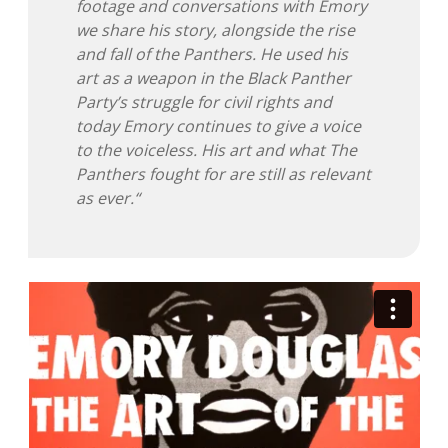
footage and conversations with Emory
we share his story, alongside the rise
Adventskalender 2013
Visuelles
and fall of the Panthers. He used his
art as a weapon in the Black Panther
Adventskalender 2014
Wandnotizen
Party’s struggle for civil rights and
today Emory continues to give a voice
Adventskalender 2015
to the voiceless. His art and what The
Panthers fought for are still as relevant
Adventskalender 2016
as ever.“
Adventskalender 2017
Adventskalender 2018
Adventskalender 2019
Adventskalender 2020
Adventskalender 2021