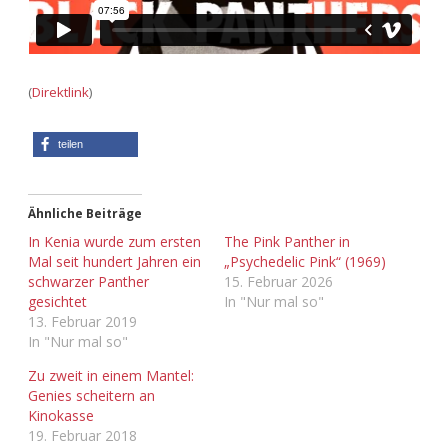
Adventskalender 2022
Adventskalender 2023
(
Direktlink
)
Adventskalender 2024
teilen
Ähnliche Beiträge
In Kenia wurde zum ersten
The Pink Panther in
Mal seit hundert Jahren ein
„Psychedelic Pink“ (1969)
schwarzer Panther
15. Februar 2026
gesichtet
In "Nur mal so"
13. Februar 2019
In "Nur mal so"
Zu zweit in einem Mantel:
Genies scheitern an
Kinokasse
19. Februar 2018