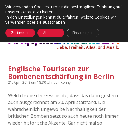
Wir verwenden Cookies, um dir die bestmögliche Erfahrung auf
unserer Website zu bieten.
Menü
Kategorien
Dropdown-
In den
Einstellungen
kannst du erfahren, welche Cookies wir
öffnen
Menü
verwenden oder sie ausschalten.
öffnen
24 Hours Chilling
KFMW-Disco
Zustimmen
Ablehnen
Einstellungen
Die Wende
Dates
Instagrams
Doku
Englische Touristen zur
KFMW-Disco
Contact
Bombenentschärfung in Berlin
Adventskalender
kfmw.stuff
Dropdown-
21. April 2018
um 18:30 Uhr
von
Ronny
Menü
öffnen
Welch Ironie der Geschichte, dass das dann gestern
Adventskalender 2010
Kopfkinomusik
facebook
instagram
rss
soundcloud
vimeo
Bluesky
auch ausgerechnet am 20. April stattfand. Die
wahrscheinlich ungewollte Nachhaltigkeit der
Adventskalender 2011
Nur mal so
britischen Bomben setzt so auch heute noch immer
wieder historische Akzente. Gar nicht mal so
Adventskalender 2012
Täglicher Sinnwahn