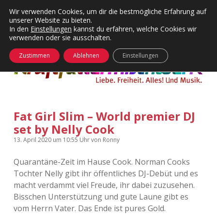
Wir verwenden Cookies, um dir die bestmögliche Erfahrung auf
unserer Website zu bieten.
Menü
Kategorien
Dropdown-
In den
Einstellungen
kannst du erfahren, welche Cookies wir
öffnen
Menü
verwenden oder sie ausschalten.
öffnen
24 Hours Chilling
KFMW-Disco
Zustimmen
Ablehnen
Einstellungen
Die Wende
Dates
Instagrams
Doku
Fat Girl Slim – World premier DJ
KFMW-Disco
Contact
set by Nelly Cook
Adventskalender
kfmw.stuff
Dropdown-
13. April 2020
um 10:55 Uhr
von
Ronny
Menü
öffnen
Quarantäne-Zeit im Hause Cook. Norman Cooks
Adventskalender 2010
Kopfkinomusik
facebook
instagram
rss
soundcloud
vimeo
Bluesky
Tochter Nelly gibt ihr öffentliches DJ-Debüt und es
macht verdammt viel Freude, ihr dabei zuzusehen.
Adventskalender 2011
Nur mal so
Bisschen Unterstützung und gute Laune gibt es
vom Herrn Vater. Das Ende ist pures Gold.
Adventskalender 2012
Täglicher Sinnwahn