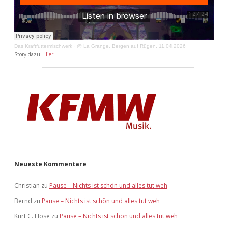
Das Kraftfuttermischwerk
·
@ La Grange, Bergen auf Rügen, 11.04.2026
Story dazu:
Hier
.
Neueste Kommentare
Christian
zu
Pause – Nichts ist schön und alles tut weh
Bernd
zu
Pause – Nichts ist schön und alles tut weh
Kurt C. Hose
zu
Pause – Nichts ist schön und alles tut weh