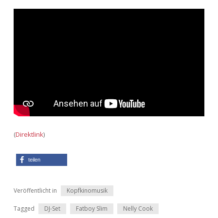
Adventskalender 2013
Visuelles
Adventskalender 2014
Wandnotizen
Adventskalender 2015
Adventskalender 2016
Adventskalender 2017
Adventskalender 2018
(
Direktlink
)
Adventskalender 2019
teilen
Adventskalender 2020
Veröffentlicht in
Kopfkinomusik
Adventskalender 2021
Tagged
DJ-Set
Fatboy Slim
Nelly Cook