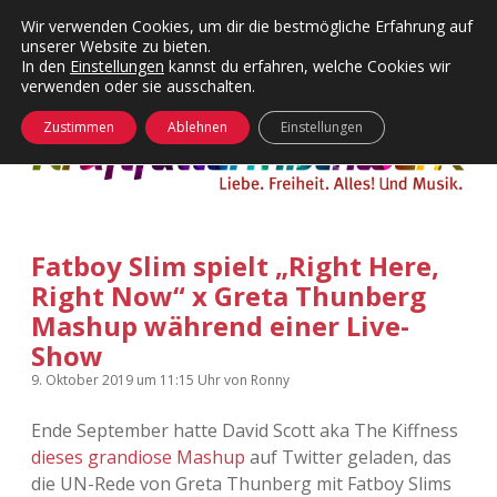
Wir verwenden Cookies, um dir die bestmögliche Erfahrung auf
unserer Website zu bieten.
Menü
Kategorien
Dropdown-
In den
Einstellungen
kannst du erfahren, welche Cookies wir
öffnen
Menü
verwenden oder sie ausschalten.
öffnen
24 Hours Chilling
KFMW-Disco
Zustimmen
Ablehnen
Einstellungen
Die Wende
Dates
Instagrams
Doku
Fatboy Slim spielt „Right Here,
KFMW-Disco
Contact
Right Now“ x Greta Thunberg
Adventskalender
kfmw.stuff
Mashup während einer Live-
Dropdown-
Menü
Show
öffnen
Adventskalender 2010
Kopfkinomusik
9. Oktober 2019
um 11:15 Uhr
von
Ronny
facebook
instagram
rss
soundcloud
vimeo
Bluesky
Adventskalender 2011
Nur mal so
Ende September hatte David Scott aka The Kiffness
dieses grandiose Mashup
auf Twitter geladen, das
Adventskalender 2012
Täglicher Sinnwahn
die UN-Rede von Greta Thunberg mit Fatboy Slims