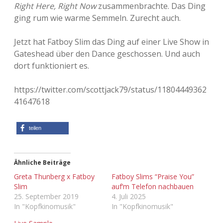
Right Here, Right Now
zusammenbrachte. Das Ding
Adventskalender 2013
Visuelles
ging rum wie warme Semmeln. Zurecht auch.
Adventskalender 2014
Wandnotizen
Jetzt hat Fatboy Slim das Ding auf einer Live Show in
Gateshead über den Dance geschossen. Und auch
Adventskalender 2015
dort funktioniert es.
Adventskalender 2016
https://twitter.com/scottjack79/status/11804449362
41647618
Adventskalender 2017
teilen
Adventskalender 2018
Adventskalender 2019
Ähnliche Beiträge
Greta Thunberg x Fatboy
Fatboy Slims “Praise You”
Adventskalender 2020
Slim
auf’m Telefon nachbauen
25. September 2019
4. Juli 2025
Adventskalender 2021
In "Kopfkinomusik"
In "Kopfkinomusik"