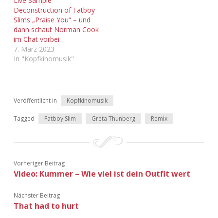
Live Sample
Adventskalender 2022
Deconstruction of Fatboy
Slims „Praise You“ – und
dann schaut Norman Cook
Adventskalender 2023
im Chat vorbei
7. März 2023
Adventskalender 2024
In "Kopfkinomusik"
Veröffentlicht in
Kopfkinomusik
Tagged
Fatboy Slim
Greta Thunberg
Remix
Vorheriger Beitrag
Video: Kummer – Wie viel ist dein Outfit wert
Nächster Beitrag
That had to hurt