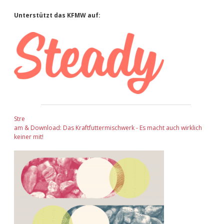
Sidebar
Unterstützt das KFMW auf:
Stre
am & Download: Das Kraftfuttermischwerk - Es macht auch wirklich
keiner mit!