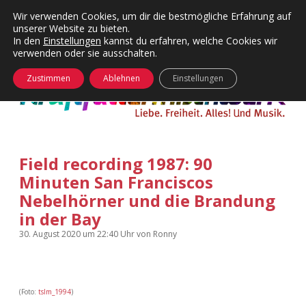
Wir verwenden Cookies, um dir die bestmögliche Erfahrung auf
unserer Website zu bieten.
Menü
Kategorien
Dropdown-
In den
Einstellungen
kannst du erfahren, welche Cookies wir
öffnen
Menü
verwenden oder sie ausschalten.
öffnen
24 Hours Chilling
KFMW-Disco
Zustimmen
Ablehnen
Einstellungen
Die Wende
Dates
Instagrams
Doku
Field recording 1987: 90
KFMW-Disco
Contact
Minuten San Franciscos
Adventskalender
kfmw.stuff
Nebelhörner und die Brandung
Dropdown-
Menü
in der Bay
öffnen
Adventskalender 2010
Kopfkinomusik
30. August 2020
um 22:40 Uhr
von
Ronny
facebook
instagram
rss
soundcloud
vimeo
Bluesky
Adventskalender 2011
Nur mal so
(Foto:
tslm_1994
)
Adventskalender 2012
Täglicher Sinnwahn