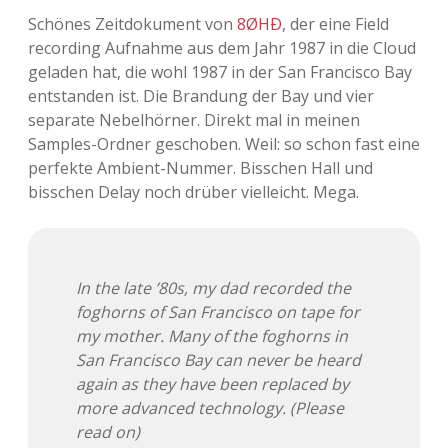
Schönes Zeitdokument von
8ØHÐ
, der eine Field
Adventskalender 2013
Visuelles
recording Aufnahme aus dem Jahr 1987 in die Cloud
geladen hat, die wohl 1987 in der San Francisco Bay
Adventskalender 2014
Wandnotizen
entstanden ist. Die Brandung der Bay und vier
separate Nebelhörner. Direkt mal in meinen
Adventskalender 2015
Samples-Ordner geschoben. Weil: so schon fast eine
perfekte Ambient-Nummer. Bisschen Hall und
Adventskalender 2016
bisschen Delay noch drüber vielleicht. Mega.
Adventskalender 2017
Adventskalender 2018
In the late ’80s, my dad recorded the
foghorns of San Francisco on tape for
Adventskalender 2019
my mother. Many of the foghorns in
San Francisco Bay can never be heard
Adventskalender 2020
again as they have been replaced by
more advanced technology. (Please
Adventskalender 2021
read on)