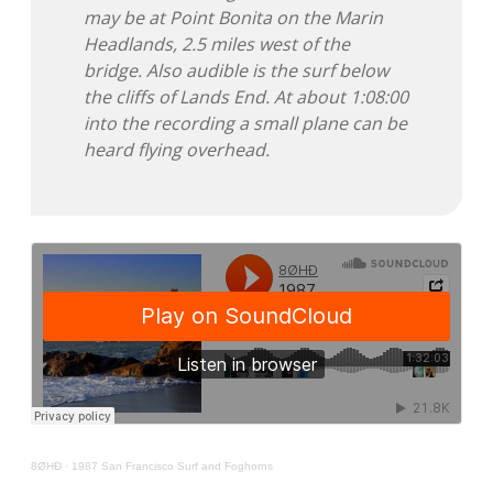
may be at Point Bonita on the Marin
Headlands, 2.5 miles west of the
bridge. Also audible is the surf below
the cliffs of Lands End. At about 1:08:00
into the recording a small plane can be
heard flying overhead.
8ØHÐ
·
1987 San Francisco Surf and Foghorns