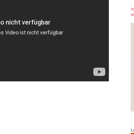
S
wi
L