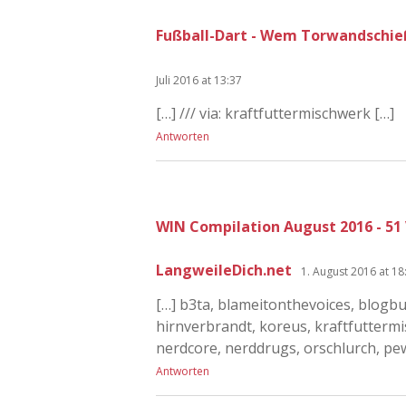
Fußball-Dart - Wem Torwandschieß
Juli 2016 at 13:37
[…] /// via: kraftfuttermischwerk […]
Antworten
WIN Compilation August 2016 - 51 
LangweileDich.net
1. August 2016 at 18
[…] b3ta, blameitonthevoices, blogbu
hirnverbrandt, koreus, kraftfuttermi
nerdcore, nerddrugs, orschlurch, p
Antworten