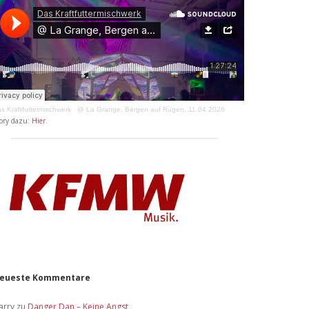
s Kraftfuttermischwerk
·
@ La Grange, Bergen auf Rügen, 11.04.2026
ory dazu:
Hier
.
eueste Kommentare
arry
zu
Danger Dan – Keine Angst