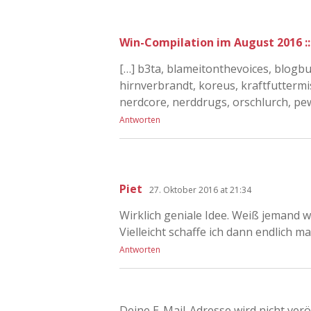
Win-Compilation im August 2016 :: W
[…] b3ta, blameitonthevoices, blogbu
hirnverbrandt, koreus, kraftfuttermi
nerdcore, nerddrugs, orschlurch, p
Antworten
Piet
27. Oktober 2016 at 21:34
Wirklich geniale Idee. Weiß jemand
Vielleicht schaffe ich dann endlich mal
Antworten
Deine E-Mail-Adresse wird nicht veröf