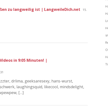
H
en zu langweilig ist | LangweileDich.net
15.
H
L
H
s
R
Ol
H
Videos in 9:05 Minuten! |
T
:31
zzter, drlima, geeksaresexy, hans-wurst,
schwerk, laughingsquid, likecool, mindsdelight,
ewpewpew, […]