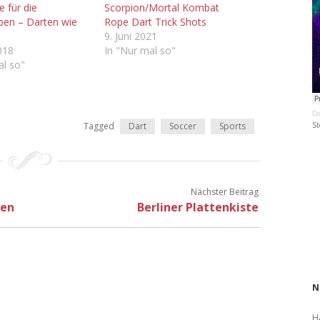
e für die
Scorpion/Mortal Kombat
ben – Darten wie
Rope Dart Trick Shots
9. Juni 2021
018
In "Nur mal so"
al so"
Da
Tagged
Dart
Soccer
Sports
St
Nächster Beitrag
gen
Berliner Plattenkiste
N
H