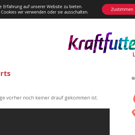
 Erfahrung auf unserer Website zu bieten.
Zustimmen
 Cookies wir verwenden oder sie ausschalten.
agrams
Contact
Adventskalender
Dropdown-Menü öffnen
rts
U
nge vorher noch keiner drauf gekommen ist.