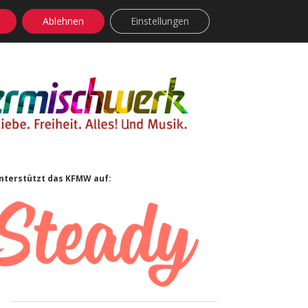
Ablehnen
Einstellungen
facebook
instagram
rss
soundcloud
vimeo
Bluesky
Sidebar
nterstützt das KFMW auf: