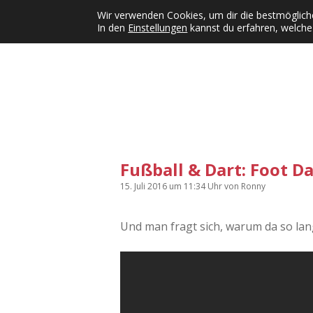
Wir verwenden Cookies, um dir die bestmögliche
In den
Einstellungen
kannst du erfahren, welche
Kategorien
KFMW-Disco
Dates
Inst
Dropdown-Menü öffnen
Fußball & Dart: Foot Da
15. Juli 2016
um 11:34 Uhr
von
Ronny
Und man fragt sich, warum da so la