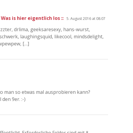
as is hier eigentlich los ::
5. August 2016 at 08:07
zzter, drlima, geeksaresexy, hans-wurst,
schwerk, laughingsquid, likecool, mindsdelight,
ewpewpew, […]
 wo man so etwas mal ausprobieren kann?
 den 9er. :-)
fentlicht.
Erforderliche Felder sind mit
*