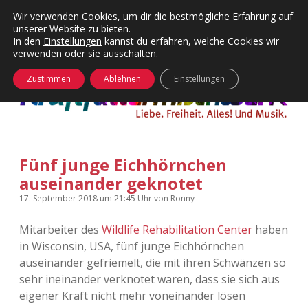
Wir verwenden Cookies, um dir die bestmögliche Erfahrung auf
unserer Website zu bieten.
Menü
Kategorien
Dropdown-
In den
Einstellungen
kannst du erfahren, welche Cookies wir
öffnen
Menü
verwenden oder sie ausschalten.
öffnen
24 Hours Chilling
KFMW-Disco
Zustimmen
Ablehnen
Einstellungen
Die Wende
Dates
Instagrams
Doku
Fünf junge Eichhörnchen
KFMW-Disco
Contact
auseinander geknotet
Adventskalender
kfmw.stuff
Dropdown-
17. September 2018
um 21:45 Uhr
von
Ronny
Menü
öffnen
Mitarbeiter des
Wildlife Rehabilitation Center
haben
Adventskalender 2010
Kopfkinomusik
facebook
instagram
rss
soundcloud
vimeo
Bluesky
in Wisconsin, USA, fünf junge Eichhörnchen
auseinander gefriemelt, die mit ihren Schwänzen so
Adventskalender 2011
Nur mal so
sehr ineinander verknotet waren, dass sie sich aus
eigener Kraft nicht mehr voneinander lösen
Adventskalender 2012
Täglicher Sinnwahn