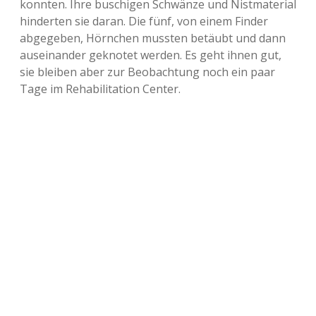
konnten. Ihre buschigen Schwänze und Nistmaterial
hinderten sie daran. Die fünf, von einem Finder
Adventskalender 2013
Visuelles
abgegeben, Hörnchen mussten betäubt und dann
auseinander geknotet werden. Es geht ihnen gut,
Adventskalender 2014
Wandnotizen
sie bleiben aber zur Beobachtung noch ein paar
Tage im Rehabilitation Center.
Adventskalender 2015
Adventskalender 2016
Adventskalender 2017
Adventskalender 2018
Adventskalender 2019
Adventskalender 2020
Adventskalender 2021