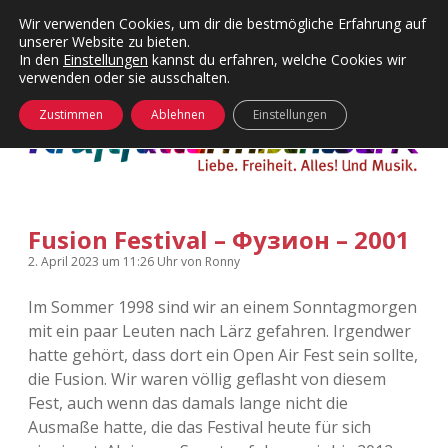
Wir verwenden Cookies, um dir die bestmögliche Erfahrung auf
unserer Website zu bieten.
Menü
Kategorien
Dropdown-
In den
Einstellungen
kannst du erfahren, welche Cookies wir
öffnen
Menü
verwenden oder sie ausschalten.
öffnen
24 Hours Chilling
KFMW-Disco
Zustimmen
Ablehnen
Einstellungen
Die Wende
Dates
Instagrams
Doku
Fusion Festival – Фузион – 2001
KFMW-Disco
Contact
2. April 2023
um 11:26 Uhr
von
Ronny
Adventskalender
kfmw.stuff
Dropdown-
Menü
Im Sommer 1998 sind wir an einem Sonntagmorgen
öffnen
mit ein paar Leuten nach Lärz gefahren. Irgendwer
Adventskalender 2010
Kopfkinomusik
facebook
instagram
rss
soundcloud
vimeo
Bluesky
hatte gehört, dass dort ein Open Air Fest sein sollte,
die Fusion. Wir waren völlig geflasht von diesem
Adventskalender 2011
Nur mal so
Fest, auch wenn das damals lange nicht die
Ausmaße hatte, die das Festival heute für sich
Adventskalender 2012
Täglicher Sinnwahn