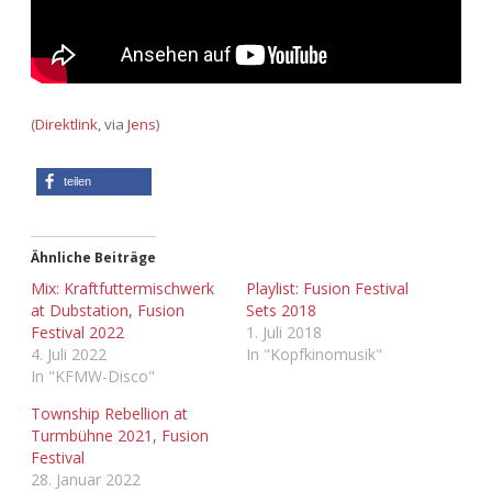
Adventskalender 2022
Adventskalender 2023
Adventskalender 2024
(
Direktlink
, via
Jens
)
teilen
Ähnliche Beiträge
Mix: Kraftfuttermischwerk
Playlist: Fusion Festival
at Dubstation, Fusion
Sets 2018
Festival 2022
1. Juli 2018
4. Juli 2022
In "Kopfkinomusik"
In "KFMW-Disco"
Township Rebellion at
Turmbühne 2021, Fusion
Festival
28. Januar 2022