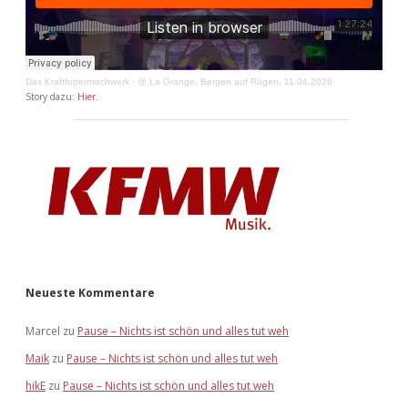
Das Kraftfuttermischwerk
·
@ La Grange, Bergen auf Rügen, 11.04.2026
Story dazu:
Hier
.
Neueste Kommentare
Marcel
zu
Pause – Nichts ist schön und alles tut weh
Maik
zu
Pause – Nichts ist schön und alles tut weh
hikE
zu
Pause – Nichts ist schön und alles tut weh