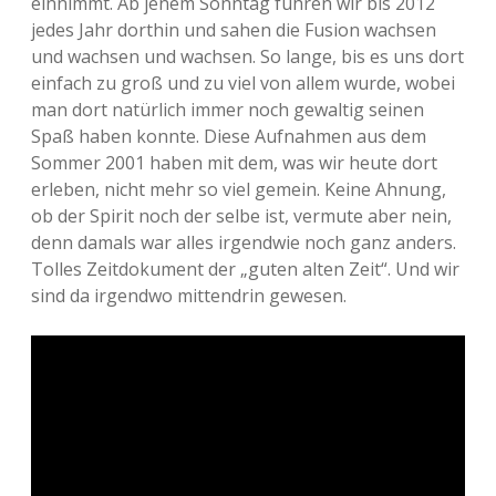
einnimmt. Ab jenem Sonntag fuhren wir bis 2012
jedes Jahr dorthin und sahen die Fusion wachsen
Adventskalender 2013
Visuelles
und wachsen und wachsen. So lange, bis es uns dort
einfach zu groß und zu viel von allem wurde, wobei
Adventskalender 2014
Wandnotizen
man dort natürlich immer noch gewaltig seinen
Spaß haben konnte. Diese Aufnahmen aus dem
Adventskalender 2015
Sommer 2001 haben mit dem, was wir heute dort
erleben, nicht mehr so viel gemein. Keine Ahnung,
Adventskalender 2016
ob der Spirit noch der selbe ist, vermute aber nein,
denn damals war alles irgendwie noch ganz anders.
Adventskalender 2017
Tolles Zeitdokument der „guten alten Zeit“. Und wir
sind da irgendwo mittendrin gewesen.
Adventskalender 2018
Adventskalender 2019
Adventskalender 2020
Adventskalender 2021