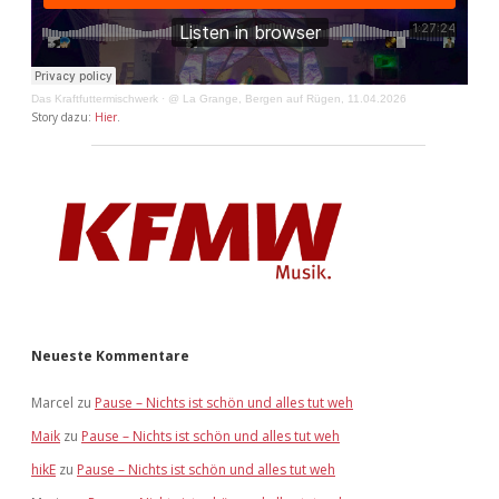
Das Kraftfuttermischwerk
·
@ La Grange, Bergen auf Rügen, 11.04.2026
Story dazu:
Hier
.
Neueste Kommentare
Marcel
zu
Pause – Nichts ist schön und alles tut weh
Maik
zu
Pause – Nichts ist schön und alles tut weh
hikE
zu
Pause – Nichts ist schön und alles tut weh