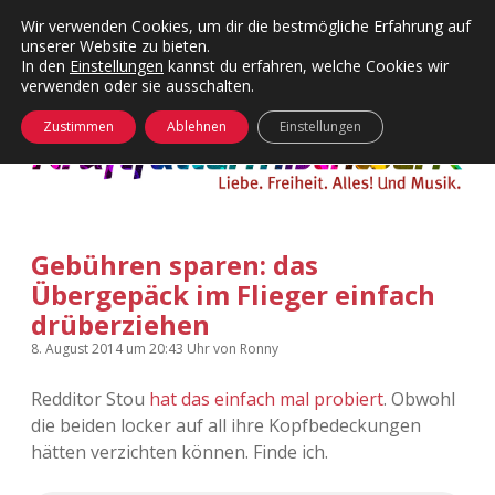
Wir verwenden Cookies, um dir die bestmögliche Erfahrung auf
unserer Website zu bieten.
Menü
Kategorien
Dropdown-
In den
Einstellungen
kannst du erfahren, welche Cookies wir
öffnen
Menü
verwenden oder sie ausschalten.
öffnen
24 Hours Chilling
KFMW-Disco
Zustimmen
Ablehnen
Einstellungen
Die Wende
Dates
Instagrams
Doku
Gebühren sparen: das
KFMW-Disco
Contact
Übergepäck im Flieger einfach
Adventskalender
kfmw.stuff
drüberziehen
Dropdown-
Menü
8. August 2014
um 20:43 Uhr
von
Ronny
öffnen
Adventskalender 2010
Kopfkinomusik
facebook
instagram
rss
soundcloud
vimeo
Bluesky
Redditor Stou
hat das einfach mal probiert
. Obwohl
Adventskalender 2011
Nur mal so
die beiden locker auf all ihre Kopfbedeckungen
hätten verzichten können. Finde ich.
Adventskalender 2012
Täglicher Sinnwahn