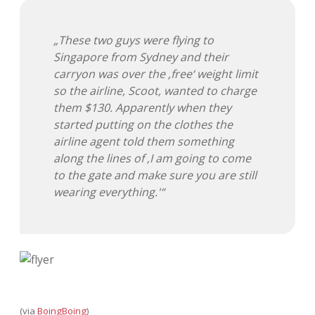
Adventskalender 2013
Visuelles
„These two guys were flying to
Adventskalender 2014
Wandnotizen
Singapore from Sydney and their
carryon was over the ‚free‘ weight limit
Adventskalender 2015
so the airline, Scoot, wanted to charge
them $130. Apparently when they
Adventskalender 2016
started putting on the clothes the
airline agent told them something
Adventskalender 2017
along the lines of ‚I am going to come
to the gate and make sure you are still
Adventskalender 2018
wearing everything.'“
Adventskalender 2019
Adventskalender 2020
Adventskalender 2021
(via
BoingBoing
)