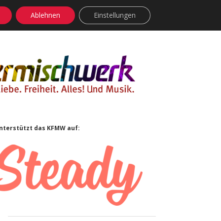
Ablehnen
Einstellungen
facebook
instagram
rss
soundcloud
vimeo
Bluesky
Sidebar
nterstützt das KFMW auf: