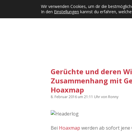
Wir verwenden Cookies, um dir die bestmögliche
In den
Einstellungen
kannst du erfahren, welche
Kategorien
KFMW-Disco
Dates
Inst
Dropdown-Menü öffnen
Gerüchte und deren W
Zusammenhang mit Gefl
Hoaxmap
8. Februar 2016
um 21:11 Uhr
von
Ronny
Bei
Hoaxmap
werden ab sofort jene 