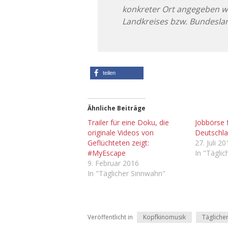
konkreter Ort angegeben w
Landkreises bzw. Bundesl
teilen
Ähnliche Beiträge
Trailer für eine Doku, die
Jobbörse f
originale Videos von
Deutschla
Geflüchteten zeigt:
27. Juli 2
#MyEscape
In "Tägli
9. Februar 2016
In "Täglicher Sinnwahn"
Veröffentlicht in
Kopfkinomusik
Tägliche