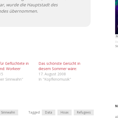
ar, wurde die Hauptstadt des
andes übernommen.
Da
St
ür Geflüchtete in
Das schönste Gerücht in
nd: Workeer
diesem Sommer wäre:
015
17. August 2008
cher Sinnwahn"
In "Kopfkinomusik"
N
r Sinnwahn
Tagged
Data
Hoax
Refugees
A