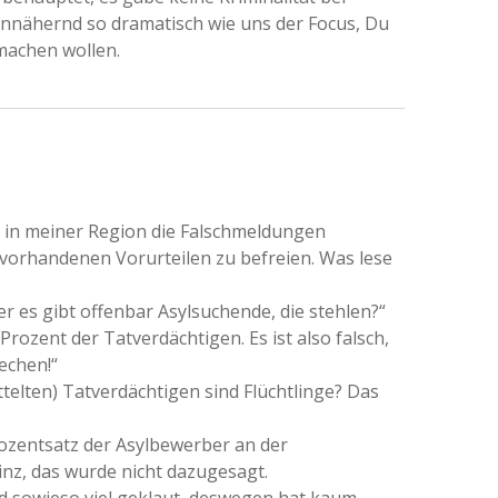
 annähernd so dramatisch wie uns der Focus, Du
machen wollen.
p in meiner Region die Falschmeldungen
vorhandenen Vorurteilen zu befreien. Was lese
r es gibt offenbar Asylsuchende, die stehlen?“
rozent der Tatverdächtigen. Es ist also falsch,
echen!“
ttelten) Tatverdächtigen sind Flüchtlinge? Das
rozentsatz der Asylbewerber an der
nz, das wurde nicht dazugesagt.
rd sowieso viel geklaut, deswegen hat kaum