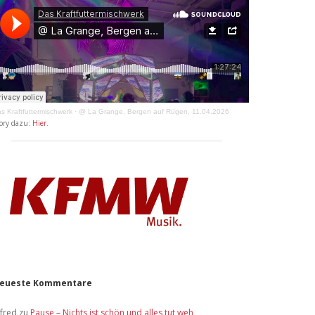
s Kraftfuttermischwerk
·
@ La Grange, Bergen auf Rügen, 11.04.2026
ory dazu:
Hier
.
eueste Kommentare
lfred
zu
Pause – Nichts ist schön und alles tut weh