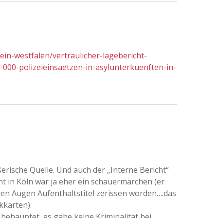
ein-westfalen/vertraulicher-lagebericht-
000-polizeieinsaetzen-in-asylunterkuenften-in-
erische Quelle. Und auch der „Interne Bericht“
cht in Köln war ja eher ein schauermärchen (er
inen Augen Aufenthaltstitel zerissen worden….das
kkarten).
behauptet, es gäbe keine Kriminalität bei