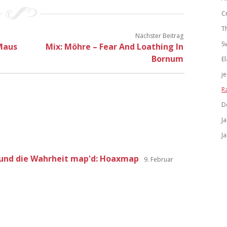
C
T
Nächster Beitrag
S
 Maus
Mix: Möhre – Fear And Loathing In
Bornum
El
j
R
D
J
J
 und die Wahrheit map'd: Hoaxmap
9. Februar