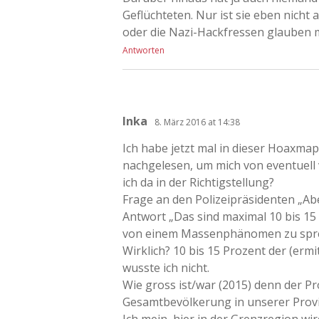
Geflüchteten. Nur ist sie eben nicht
oder die Nazi-Hackfressen glauben 
Antworten
Inka
8. März 2016 at 14:38
Ich habe jetzt mal in dieser Hoaxma
nachgelesen, um mich von eventuell 
ich da in der Richtigstellung?
Frage an den Polizeipräsidenten „Abe
Antwort „Das sind maximal 10 bis 15 P
von einem Massenphänomen zu spr
Wirklich? 10 bis 15 Prozent der (ermi
wusste ich nicht.
Wie gross ist/war (2015) denn der P
Gesamtbevölkerung in unserer Provi
Ich mein, hier in der Grenzregion wi