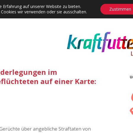
 Erfahrung auf unserer Website zu bieten.
Zustimmen
 Cookies wir verwenden oder sie ausschalten.
agrams
Contact
Adventskalender
Dropdown-Menü öffnen
iderlegungen im
U
üchteten auf einer Karte:
Gerüchte über angebliche Straftaten von