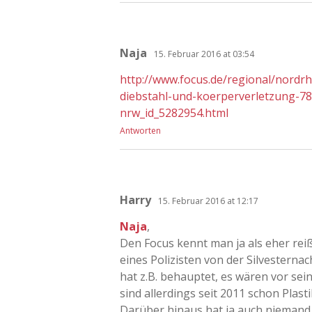
Naja
15. Februar 2016 at 03:54
http://www.focus.de/regional/nordrh
diebstahl-und-koerperverletzung-78-
nrw_id_5282954.html
Antworten
Harry
15. Februar 2016 at 12:17
Naja
,
Den Focus kennt man ja als eher reiß
eines Polizisten von der Silvesterna
hat z.B. behauptet, es wären vor se
sind allerdings seit 2011 schon Plasti
Darüber hinaus hat ja auch niemand 