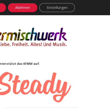
Ablehnen
Einstellungen
facebook
instagram
rss
soundcloud
vimeo
Bluesky
Sidebar
nterstützt das KFMW auf: