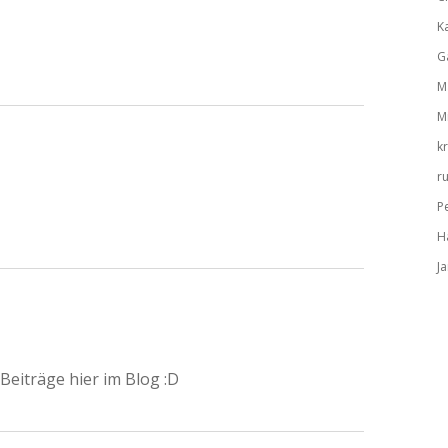
K
G
M
M
k
r
P
H
J
Beiträge hier im Blog :D