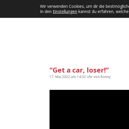
Wir verwenden Cookies, um dir die bestmögliche
In den
Einstellungen
kannst du erfahren, welche
Kategorien
KFMW-Disco
Dates
Inst
Dropdown-Menü öffnen
“Get a car, loser!”
17. Mai 2022
um 14:32 Uhr
von
Ronny