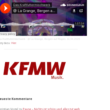
s Kraftfuttermischwerk
·
@ La Grange, Bergen auf Rügen, 11.04.2026
ory dazu:
Hier
.
eueste Kommentare
hristian Vogel
zu
Pause – Nichts ist schön und alles tut weh