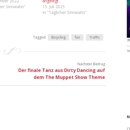
ember 2022
angelegt
cher Sinnwahn"
15. Juli 2025
In "Täglicher Sinnwahn"
Tagged
Bicycling
fun
Traffic
Da
St
Nächster Beitrag
Der finale Tanz aus Dirty Dancing auf
dem The Muppet Show Theme
N
C