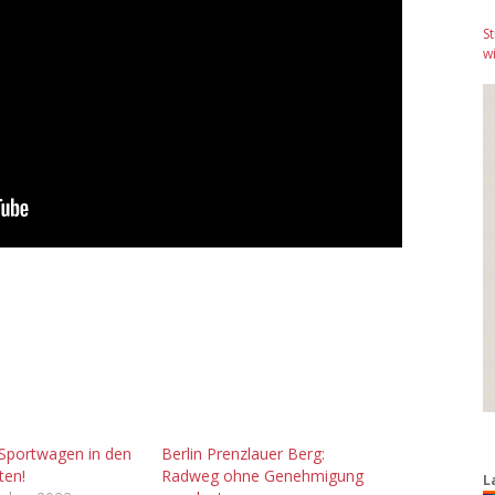
S
wi
Sportwagen in den
Berlin Prenzlauer Berg:
ten!
Radweg ohne Genehmigung
L