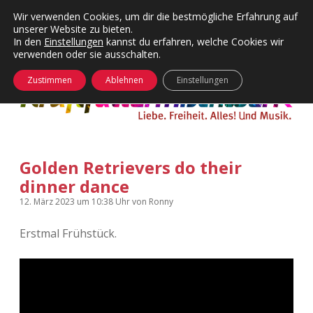
Wir verwenden Cookies, um dir die bestmögliche Erfahrung auf
unserer Website zu bieten.
Menü
Kategorien
Dropdown-
In den
Einstellungen
kannst du erfahren, welche Cookies wir
öffnen
Menü
verwenden oder sie ausschalten.
öffnen
24 Hours Chilling
KFMW-Disco
Zustimmen
Ablehnen
Einstellungen
Die Wende
Dates
Instagrams
Doku
Golden Retrievers do their
KFMW-Disco
Contact
dinner dance
Adventskalender
kfmw.stuff
Dropdown-
12. März 2023
um 10:38 Uhr
von
Ronny
Menü
öffnen
Erstmal Frühstück.
Adventskalender 2010
Kopfkinomusik
facebook
instagram
rss
soundcloud
vimeo
Bluesky
Adventskalender 2011
Nur mal so
Adventskalender 2012
Täglicher Sinnwahn