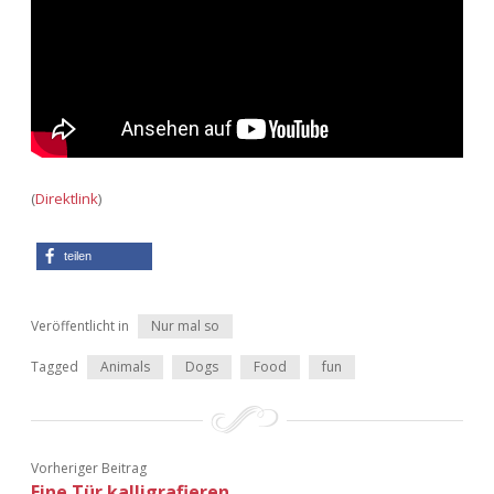
Adventskalender 2013
Visuelles
Adventskalender 2014
Wandnotizen
Adventskalender 2015
Adventskalender 2016
(
Direktlink
)
Adventskalender 2017
teilen
Adventskalender 2018
Veröffentlicht in
Nur mal so
Adventskalender 2019
Tagged
Animals
Dogs
Food
fun
Adventskalender 2020
Adventskalender 2021
Vorheriger Beitrag
Eine Tür kalligrafieren