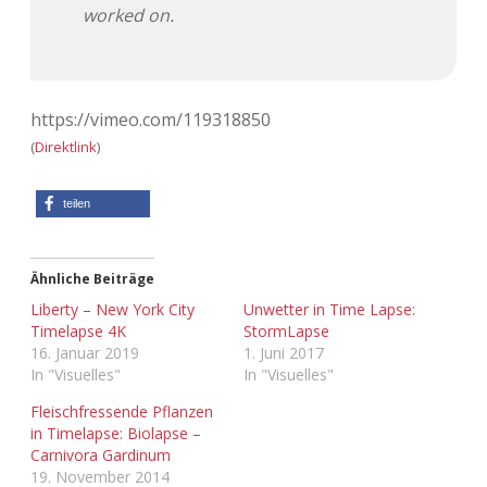
worked on.
Adventskalender 2022
Adventskalender 2023
https://vimeo.com/119318850
Adventskalender 2024
(
Direktlink
)
teilen
Ähnliche Beiträge
Liberty – New York City
Unwetter in Time Lapse:
Timelapse 4K
StormLapse
16. Januar 2019
1. Juni 2017
In "Visuelles"
In "Visuelles"
Fleischfressende Pflanzen
in Timelapse: Biolapse –
Carnivora Gardinum
19. November 2014