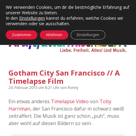
Wir verwenden Cookies, um dir die bestmögliche Erfahrung auf
unserer Website zu bieten.
Menü
Kategorien
Dropdown-
In den
Einstellungen
kannst du erfahren, welche Cookies wir
öffnen
Menü
verwenden oder sie ausschalten.
öffnen
24 Hours Chilling
KFMW-Disco
Zustimmen
Ablehnen
Einstellungen
Die Wende
Dates
Instagrams
Doku
Gotham City San Francisco // A
KFMW-Disco
Contact
Timelapse Film
Adventskalender
kfmw.stuff
Dropdown-
24. Februar 2015
um 8:21 Uhr
von
Ronny
Menü
öffnen
Ein etwas anderes
Timelapse Video
von
Toby
Adventskalender 2010
Kopfkinomusik
facebook
instagram
rss
soundcloud
vimeo
Bluesky
Harriman
, der San Francisco dafür in schwarz-weiß
zeitraffert. Die Musik ist ganz schön „puh“, muss
Adventskalender 2011
Nur mal so
aber wohl auf diesen Bildern so sein.
Adventskalender 2012
Täglicher Sinnwahn