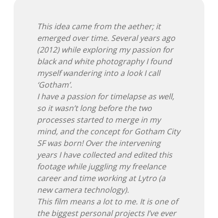
Adventskalender 2013
Visuelles
This idea came from the aether; it
emerged over time. Several years ago
Adventskalender 2014
Wandnotizen
(2012) while exploring my passion for
black and white photography I found
Adventskalender 2015
myself wandering into a look I call
‘Gotham’.
Adventskalender 2016
I have a passion for timelapse as well,
so it wasn’t long before the two
Adventskalender 2017
processes started to merge in my
mind, and the concept for Gotham City
Adventskalender 2018
SF was born! Over the intervening
years I have collected and edited this
Adventskalender 2019
footage while juggling my freelance
career and time working at Lytro (a
Adventskalender 2020
new camera technology).
This film means a lot to me. It is one of
Adventskalender 2021
the biggest personal projects I’ve ever