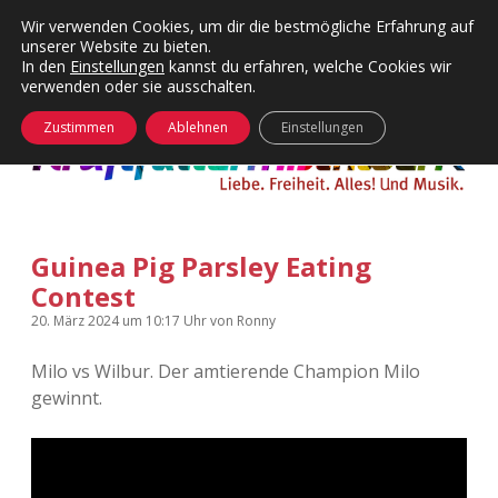
Wir verwenden Cookies, um dir die bestmögliche Erfahrung auf
unserer Website zu bieten.
Menü
Kategorien
Dropdown-
In den
Einstellungen
kannst du erfahren, welche Cookies wir
öffnen
Menü
verwenden oder sie ausschalten.
öffnen
24 Hours Chilling
KFMW-Disco
Zustimmen
Ablehnen
Einstellungen
Die Wende
Dates
Instagrams
Doku
Guinea Pig Parsley Eating
KFMW-Disco
Contact
Contest
Adventskalender
kfmw.stuff
Dropdown-
20. März 2024
um 10:17 Uhr
von
Ronny
Menü
öffnen
Milo vs Wilbur. Der amtierende Champion Milo
Adventskalender 2010
Kopfkinomusik
facebook
instagram
rss
soundcloud
vimeo
Bluesky
gewinnt.
Adventskalender 2011
Nur mal so
Adventskalender 2012
Täglicher Sinnwahn