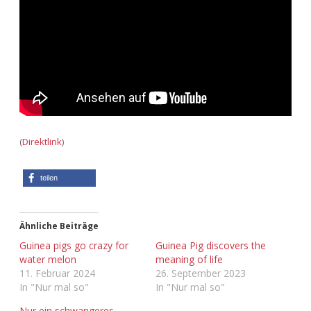
Adventskalender 2013
Visuelles
Adventskalender 2014
Wandnotizen
Adventskalender 2015
Adventskalender 2016
(
Direktlink
)
Adventskalender 2017
teilen
Adventskalender 2018
Adventskalender 2019
Ähnliche Beiträge
Guinea pigs go crazy for
Guinea Pig discovers the
Adventskalender 2020
water melon
meaning of life
11. Februar 2024
26. September 2023
In "Nur mal so"
In "Nur mal so"
Adventskalender 2021
Nur ein schwangeres