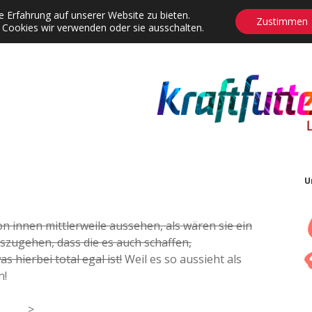
 Erfahrung auf unserer Website zu bieten.
Zustimmen
 Cookies wir verwenden oder sie ausschalten.
agrams
Contact
Adventskalender
Dropdown-Menü öffnen
U
n innen mittlerweile aussehen, als wären sie ein
szugehen, dass die es auch schaffen,
s hierbei total egal ist!
Weil es so aussieht als
n!
>