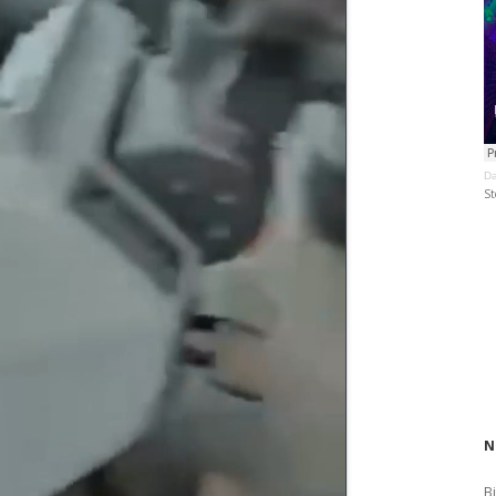
Da
St
N
B