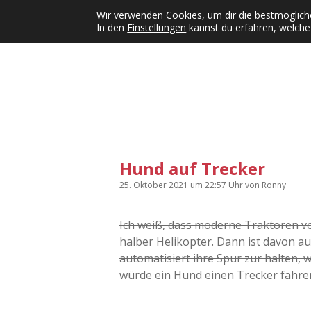
Wir verwenden Cookies, um dir die bestmögliche
In den
Einstellungen
kannst du erfahren, welche
Kategorien
KFMW-Disco
Dates
Inst
Dropdown-Menü öffnen
Hund auf Trecker
25. Oktober 2021
um 22:57 Uhr
von
Ronny
Ich weiß, dass moderne Traktoren vo
halber Helikopter. Dann ist davon au
automatisiert ihre Spur zur halten, wa
würde ein Hund einen Trecker fahre