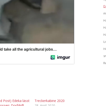
D
m
H
H
H
L
H
s
R
d Post) Edeka lässt
Treckerkabine 2020
ossen: Dorfdrift
28. April 2020