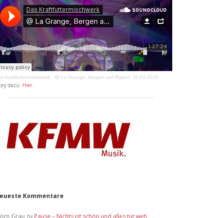
s Kraftfuttermischwerk
·
@ La Grange, Bergen auf Rügen, 11.04.2026
ory dazu:
Hier
.
eueste Kommentare
jörn Grau
zu
Pause – Nichts ist schön und alles tut weh