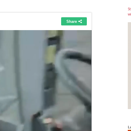
S
wi
L