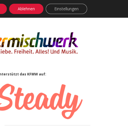
Ablehnen
Einstellungen
facebook
instagram
rss
soundcloud
vimeo
Bluesky
Sidebar
nterstützt das KFMW auf: