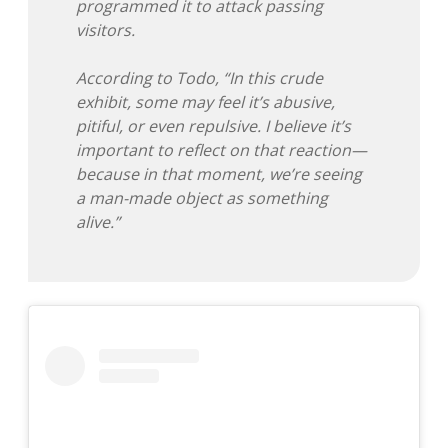
programmed it to attack passing
visitors.
Adventskalender 2013
Visuelles
According to Todo, “In this crude
Adventskalender 2014
Wandnotizen
exhibit, some may feel it’s abusive,
pitiful, or even repulsive. I believe it’s
Adventskalender 2015
important to reflect on that reaction—
because in that moment, we’re seeing
Adventskalender 2016
a man-made object as something
alive.”
Adventskalender 2017
Adventskalender 2018
Adventskalender 2019
Adventskalender 2020
Adventskalender 2021