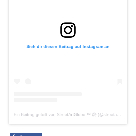
Adventskalender 2022
Adventskalender 2023
Adventskalender 2024
Sieh dir diesen Beitrag auf Instagram an
Ein Beitrag geteilt von StreetArtGlobe ™ 😱 (@streetartglobe)