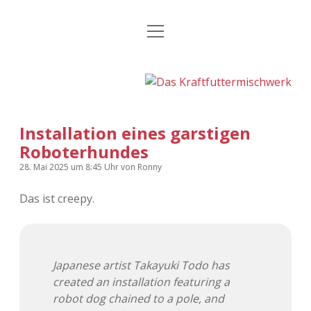
Menü
Kategorien
Dropdown-
öffnen
Menü
öffnen
24 Hours Chilling
KFMW-Disco
Die Wende
Dates
Installation eines garstigen
Instagrams
Doku
Roboterhundes
KFMW-Disco
Contact
28. Mai 2025
um 8:45 Uhr
von
Ronny
Das ist creepy.
Adventskalender
kfmw.stuff
Dropdown-
Menü
öffnen
Adventskalender 2010
Kopfkinomusik
facebook
instagram
rss
soundcloud
vimeo
Bluesky
Japanese artist Takayuki Todo has
Adventskalender 2011
Nur mal so
created an installation featuring a
robot dog chained to a pole, and
Adventskalender 2012
Täglicher Sinnwahn