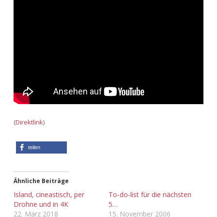
Adventskalender 2013
Visuelles
Adventskalender 2014
Wandnotizen
Adventskalender 2015
Adventskalender 2016
Adventskalender 2017
(
Direktlink
)
Adventskalender 2018
teilen
Adventskalender 2019
Adventskalender 2020
Ähnliche Beiträge
Island, cineastisch, per
To-do-list für die nächsten
Adventskalender 2021
Drohne und in 4K
5…
22. März 2018
15. November 2006