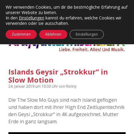
Wir verwenden Cookies, um dir die bestmögliche Erfahrung auf
unserer Website zu bieten.
Menü
Kategorien
Dropdown-
In den
Einstellungen
kannst du erfahren, welche Cookies wir
öffnen
Menü
verwenden oder sie ausschalten.
öffnen
24 Hours Chilling
KFMW-Disco
Zustimmen
Ablehnen
Einstellungen
Die Wende
Dates
Instagrams
Doku
Islands Geysir „Strokkur“ in
KFMW-Disco
Contact
Slow Motion
Adventskalender
kfmw.stuff
Dropdown-
24. Januar 2019
um 10:33 Uhr
von
Ronny
Menü
öffnen
Die The Slow Mo Guys sind nach Island geflogen
Adventskalender 2010
Kopfkinomusik
facebook
instagram
rss
soundcloud
vimeo
Bluesky
und haben dort mit ihrer High End Zeitlupentechnik
den Geysi „Strokkur“ in 4K aufgezeichnet. Mutter
Adventskalender 2011
Nur mal so
Erde in ganz langsam.
Adventskalender 2012
Täglicher Sinnwahn