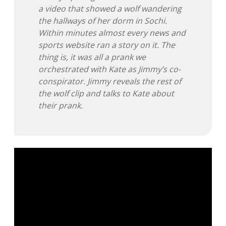
Adventskalender 2022
a video that showed a wolf wandering
the hallways of her dorm in Sochi.
Adventskalender 2023
Within minutes almost every news and
sports website ran a story on it. The
Adventskalender 2024
thing is, it was all a prank we
orchestrated with Kate as Jimmy’s co-
conspirator. Jimmy reveals the rest of
the wolf clip and talks to Kate about
their prank.