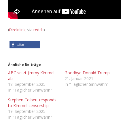
(
Direktlink
, via
reddit
)
teilen
Ähnliche Beiträge
ABC setzt Jimmy Kimmel
Goodbye Donald Trump
ab
21. Januar 2021
18. September 2025
In "Täglicher Sinnwahn"
In "Täglicher Sinnwahn"
Stephen Colbert responds
to Kimmel censorship
19. September 2025
In "Täglicher Sinnwahn"