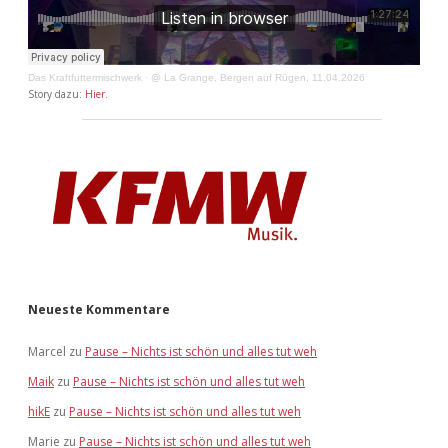
Das Kraftfuttermischwerk
·
@ La Grange, Bergen auf Rügen, 11.04.2026
Story dazu:
Hier
.
Neueste Kommentare
Marcel
zu
Pause – Nichts ist schön und alles tut weh
Maik
zu
Pause – Nichts ist schön und alles tut weh
hikE
zu
Pause – Nichts ist schön und alles tut weh
Marie
zu
Pause – Nichts ist schön und alles tut weh