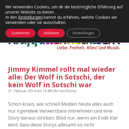
Wir verwenden Cookies, um dir die bestmögliche Erfahrung auf
unserer Website zu bieten.
Menü
Kategorien
Dropdown-
In den
Einstellungen
kannst du erfahren, welche Cookies wir
öffnen
Menü
verwenden oder sie ausschalten.
öffnen
24 Hours Chilling
KFMW-Disco
Zustimmen
Ablehnen
Einstellungen
Die Wende
Dates
Instagrams
Doku
Jimmy Kimmel rollt mal wieder
KFMW-Disco
Contact
alle: Der Wolf in Sotschi, der
Adventskalender
kfmw.stuff
kein Wolf in Sotschi war
Dropdown-
Menü
21. Februar 2014
um 13:48 Uhr
von
Ronny
öffnen
Adventskalender 2010
Kopfkinomusik
facebook
instagram
rss
soundcloud
vimeo
Bluesky
Schon krass, wie schnell Medien heute alles auch
Adventskalender 2011
Nur mal so
nur irgendwie Verwertbare mitnehmen und eine
Story daraus stricken. Blöd nur, wenn am Ende klar
Adventskalender 2012
Täglicher Sinnwahn
wird, dass diese Storys allesamt so nicht