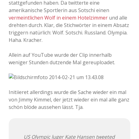
stattgefunden haben. Da twitterte eine
Adventskalender 2013
Visuelles
amerikanische Sportlerin aus Sotschi einen
vermeintlichen Wolf in einem Hotelzimmer
und alle
Adventskalender 2014
Wandnotizen
drehten durch. Klar, die Stichwörter in einem Absatz
triggern natürlich: Wolf. Sotschi. Russland. Olympia.
Adventskalender 2015
Haha. Kracher.
Adventskalender 2016
Allein auf YouTube wurde der Clip innerhalb
weniger Stunden dutzende Mal gereuploadet.
Adventskalender 2017
Adventskalender 2018
Initiieret allerdings wurde die Sache wieder ein mal
Adventskalender 2019
von Jimmy Kimmel, der jetzt wieder ein mal alle ganz
schön blöde aussehen lässt. Tja.
Adventskalender 2020
Adventskalender 2021
US Olympic luger Kate Hansen tweeted