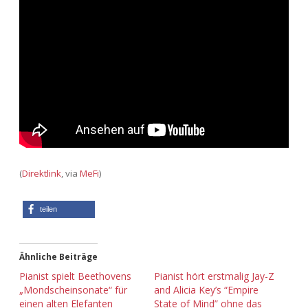
Adventskalender 2013
Visuelles
Adventskalender 2014
Wandnotizen
Adventskalender 2015
Adventskalender 2016
Adventskalender 2017
(
Direktlink
, via
MeFi
)
Adventskalender 2018
teilen
Adventskalender 2019
Adventskalender 2020
Ähnliche Beiträge
Pianist spielt Beethovens
Pianist hört erstmalig Jay-Z
Adventskalender 2021
„Mondscheinsonate“ für
and Alicia Key’s “Empire
einen alten Elefanten
State of Mind” ohne das