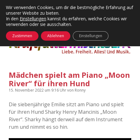
Wir verwenden Cookies, um dir die bestmögliche Erfahrung auf
unserer Website zu bieten.
Menü
Kategorien
Dropdown-
In den
Einstellungen
kannst du erfahren, welche Cookies wir
öffnen
Menü
verwenden oder sie ausschalten.
öffnen
24 Hours Chilling
KFMW-Disco
Zustimmen
Ablehnen
Einstellungen
Die Wende
Dates
Instagrams
Doku
Mädchen spielt am Piano „Moon
KFMW-Disco
Contact
River“ für ihren Hund
Adventskalender
kfmw.stuff
Dropdown-
15. November 2022
um 9:16 Uhr
von
Ronny
Menü
öffnen
Die siebenjährige Emilie sitzt am Piano und spielt
Adventskalender 2010
Kopfkinomusik
facebook
instagram
rss
soundcloud
vimeo
Bluesky
für ihren Hund Sharky Henry Mancinis „Moon
River“. Sharky hängt derweil auf dem Instrument
Adventskalender 2011
Nur mal so
rum und nimmt es so hin.
Adventskalender 2012
Täglicher Sinnwahn