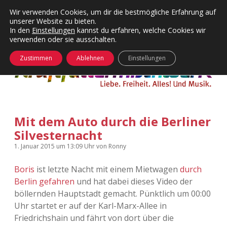
Wir verwenden Cookies, um dir die bestmögliche Erfahrung auf
unserer Website zu bieten.
Menü
Kategorien
Dropdown-
In den
Einstellungen
kannst du erfahren, welche Cookies wir
öffnen
Menü
verwenden oder sie ausschalten.
öffnen
24 Hours Chilling
KFMW-Disco
Zustimmen
Ablehnen
Einstellungen
Die Wende
Dates
Instagrams
Doku
Mit dem Auto durch die Berliner
KFMW-Disco
Contact
Silvesternacht
Adventskalender
kfmw.stuff
Dropdown-
1. Januar 2015
um 13:09 Uhr
von
Ronny
Menü
öffnen
Boris
ist letzte Nacht mit einem Mietwagen
durch
Adventskalender 2010
Kopfkinomusik
facebook
instagram
rss
soundcloud
vimeo
Bluesky
Berlin gefahren
und hat dabei dieses Video der
böllernden Hauptstadt gemacht. Pünktlich um 00:00
Adventskalender 2011
Nur mal so
Uhr startet er auf der Karl-Marx-Allee in
Friedrichshain und fährt von dort über die
Adventskalender 2012
Täglicher Sinnwahn