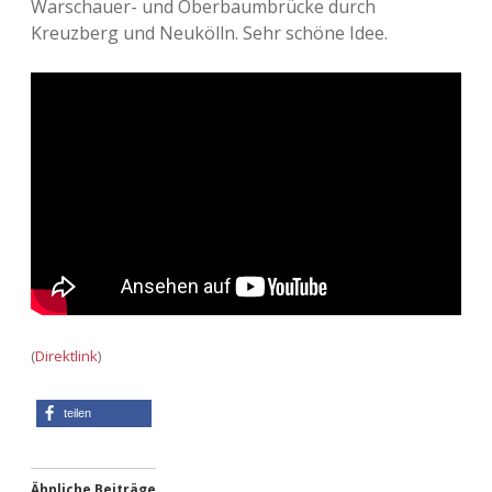
Warschauer- und Oberbaumbrücke durch
Kreuzberg und Neukölln. Sehr schöne Idee.
Adventskalender 2013
Visuelles
Adventskalender 2014
Wandnotizen
Adventskalender 2015
Adventskalender 2016
Adventskalender 2017
Adventskalender 2018
Adventskalender 2019
(
Direktlink
)
Adventskalender 2020
teilen
Adventskalender 2021
Ähnliche Beiträge