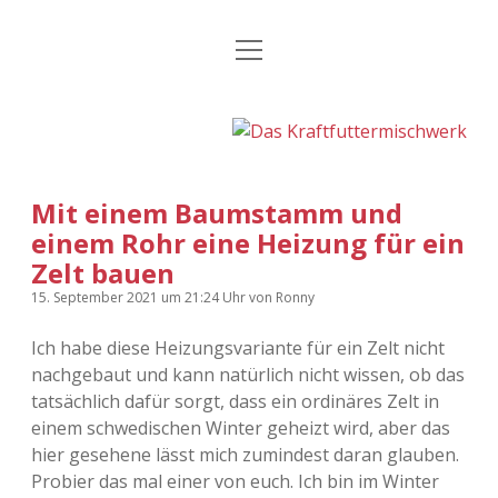
Menü
Kategorien
Dropdown-
öffnen
Menü
öffnen
24 Hours Chilling
KFMW-Disco
Die Wende
Dates
Mit einem Baumstamm und
Instagrams
Doku
einem Rohr eine Heizung für ein
Zelt bauen
KFMW-Disco
Contact
15. September 2021
um 21:24 Uhr
von
Ronny
Adventskalender
kfmw.stuff
Dropdown-
Menü
Ich habe diese Heizungsvariante für ein Zelt nicht
öffnen
Adventskalender 2010
Kopfkinomusik
nachgebaut und kann natürlich nicht wissen, ob das
facebook
instagram
rss
soundcloud
vimeo
Bluesky
tatsächlich dafür sorgt, dass ein ordinäres Zelt in
Adventskalender 2011
Nur mal so
einem schwedischen Winter geheizt wird, aber das
hier gesehene lässt mich zumindest daran glauben.
Adventskalender 2012
Täglicher Sinnwahn
Probier das mal einer von euch. Ich bin im Winter