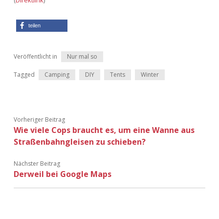
(
Direktlink
)
Adventskalender 2022
teilen
Adventskalender 2023
Adventskalender 2024
Veröffentlicht in
Nur mal so
Tagged
Camping
DIY
Tents
Winter
Vorheriger Beitrag
Wie viele Cops braucht es, um eine Wanne aus
Straßenbahngleisen zu schieben?
Nächster Beitrag
Derweil bei Google Maps