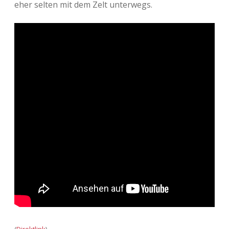
eher selten mit dem Zelt unterwegs.
Adventskalender 2013
Visuelles
Adventskalender 2014
Wandnotizen
Adventskalender 2015
Adventskalender 2016
Adventskalender 2017
Adventskalender 2018
Adventskalender 2019
Adventskalender 2020
Adventskalender 2021