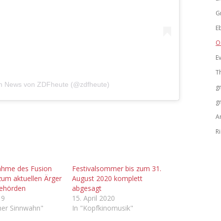
G
E
O
Ev
T
 von News von ZDFheute (@zdfheute)
g
g
A
R
ahme des Fusion
Festivalsommer bis zum 31.
 zum aktuellen Ärger
August 2020 komplett
Behörden
abgesagt
19
15. April 2020
cher Sinnwahn"
In "Kopfkinomusik"