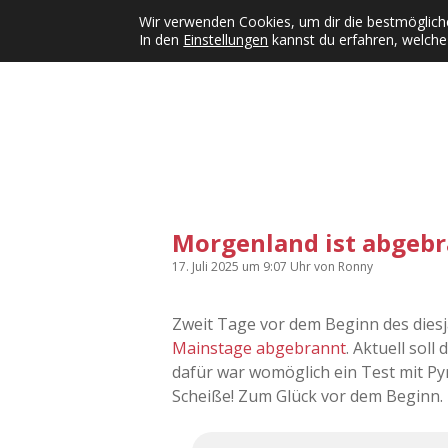
Wir verwenden Cookies, um dir die bestmögliche
In den
Einstellungen
kannst du erfahren, welche
Kategorien
KFMW-Disco
Dates
Inst
Dropdown-Menü öffnen
Morgenland ist abgeb
17. Juli 2025
um 9:07 Uhr
von
Ronny
Zweit Tage vor dem Beginn des diesj
Mainstage abgebrannt
. Aktuell soll
dafür war womöglich ein Test mit Py
Scheiße! Zum Glück vor dem Beginn.