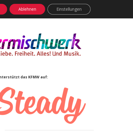
Ablehnen
Einstellungen
facebook
instagram
rss
soundcloud
vimeo
Bluesky
Sidebar
nterstützt das KFMW auf: