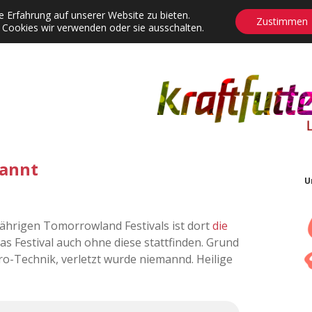
 Erfahrung auf unserer Website zu bieten.
Zustimmen
 Cookies wir verwenden oder sie ausschalten.
agrams
Contact
Adventskalender
Dropdown-Menü öffnen
rannt
U
ährigen Tomorrowland Festivals ist dort
die
 das Festival auch ohne diese stattfinden. Grund
ro-Technik, verletzt wurde niemannd. Heilige