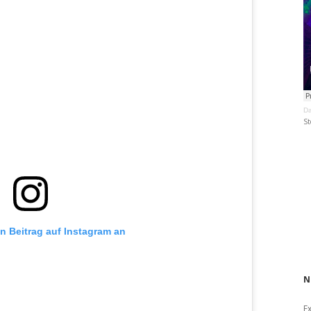
Da
St
en Beitrag auf Instagram an
N
E