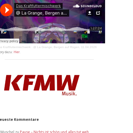
s Kraftfuttermischwerk
·
@ La Grange, Bergen auf Rügen, 11.04.2026
ory dazu:
Hier
.
eueste Kommentare
xWuschel
zu
Pause – Nichts ist schön und alles tut weh