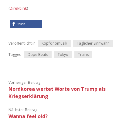
Adventskalender 2022
(
Direktlink
)
Adventskalender 2023
teilen
Adventskalender 2024
Veröffentlicht in
Kopfkinomusik
Täglicher Sinnwahn
Tagged
Dope Beats
Tokyo
Trains
Vorheriger Beitrag
Nordkorea wertet Worte von Trump als
Kriegserklärung
Nächster Beitrag
Wanna feel old?