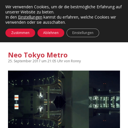
Wir verwenden Cookies, um dir die bestmögliche Erfahrung auf
unserer Website zu bieten.
Menü
Kategorien
Dropdown-
In den
Einstellungen
kannst du erfahren, welche Cookies wir
öffnen
Menü
verwenden oder sie ausschalten.
öffnen
24 Hours Chilling
KFMW-Disco
Zustimmen
Ablehnen
Einstellungen
Die Wende
Dates
Neo Tokyo Metro
Instagrams
Doku
25. September 2017
um 21:05 Uhr
von
Ronny
KFMW-Disco
Contact
Adventskalender
kfmw.stuff
Dropdown-
Menü
öffnen
Adventskalender 2010
Kopfkinomusik
facebook
instagram
rss
soundcloud
vimeo
Bluesky
Adventskalender 2011
Nur mal so
Adventskalender 2012
Täglicher Sinnwahn