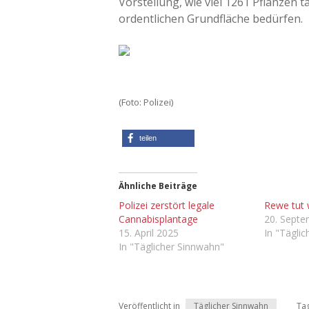
Vorstellung, wie viel 1261 Pflanzen t
ordentlichen Grundfläche bedürfen.
(Foto: Polizei)
teilen
Ähnliche Beiträge
Polizei zerstört legale
Rewe tut
Cannabisplantage
20. Sept
15. April 2025
In "Tägli
In "Täglicher Sinnwahn"
Veröffentlicht in
Täglicher Sinnwahn
Ta