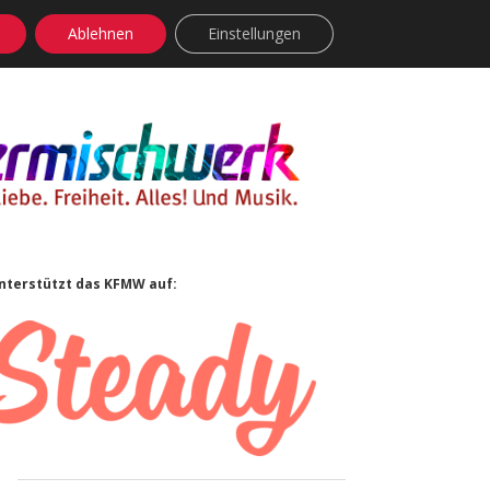
Ablehnen
Einstellungen
facebook
instagram
rss
soundcloud
vimeo
Bluesky
Sidebar
nterstützt das KFMW auf: