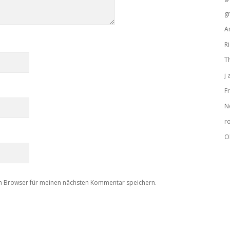
g
A
R
T
j
Fr
N
r
O
m Browser für meinen nächsten Kommentar speichern.