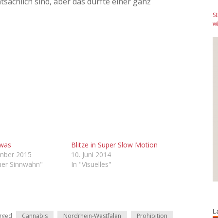
atsächlich sind, aber das dürfte einer ganz
S
wi
 was
Blitze in Super Slow Motion
ember 2015
10. Juni 2014
cher Sinnwahn"
In "Visuelles"
L
gged
Cannabis
Nordrhein-Westfalen
Prohibition