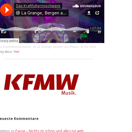
s Kraftfuttermischwerk
·
@ La Grange, Bergen auf Rügen, 11.04.2026
ory dazu:
Hier
.
eueste Kommentare
remos
zu
Pause – Nichts ist schön und alles tut weh