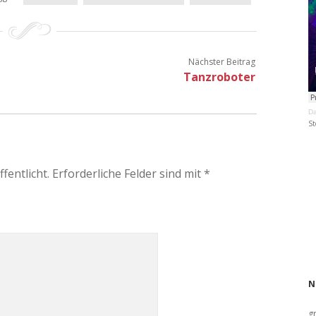
Nächster Beitrag
Tanzroboter
Da
St
fentlicht.
Erforderliche Felder sind mit
*
N
g