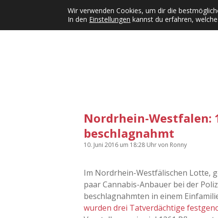
Wir verwenden Cookies, um dir die bestmögliche
In den
Einstellungen
kannst du erfahren, welche
Kategorien
KFMW-Disco
Dates
Inst
Dropdown-Menü öffnen
Nordrhein-Westfalen: 
beschlagnahmt
10. Juni 2016
um 18:28 Uhr
von
Ronny
Im Nordrhein-Westfälischen Lotte, g
paar Cannabis-Anbauer bei der Polize
beschlagnahmten in einem Einfamil
wurden drei Tatverdächtige festg