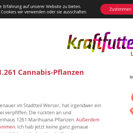
 Erfahrung auf unserer Website zu bieten.
Zustimmen
 Cookies wir verwenden oder sie ausschalten.
agrams
Contact
Adventskalender
Dropdown-Menü öffnen
1.261 Cannabis-Pflanzen
U
enauer im Stadtteil Werser, hat irgendwer ein
i verpfiffen. Die rückten an und
ienhaus 1261 Marihuana-Pflanzen.
Außerdem
enommen
. Ich hab jetzt keine ganz genaue