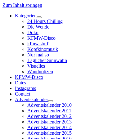
Zum Inhalt springen
Kategorien
Dropdown-
24 Hours Chilling
Menü
Die Wende
öffnen
Doku
KFMW-Disco
kfmw.stuff
Kopfkinomusik
Nur mal so
Täglicher Sinnwahn
Visuelles
Wandnotizen
KFMW-Disco
Dates
Instagrams
Contact
Adventskalender
Dropdown-
Adventskalender 2010
Menü
Adventskalender 2011
öffnen
Adventskalender 2012
Adventskalender 2013
Adventskalender 2014
Adventskalender 2015
Adventskalender 2016