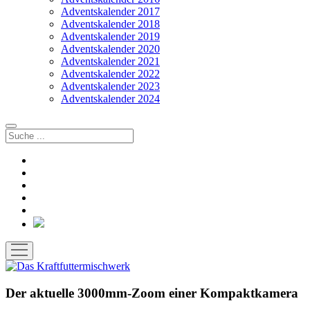
Adventskalender 2017
Adventskalender 2018
Adventskalender 2019
Adventskalender 2020
Adventskalender 2021
Adventskalender 2022
Adventskalender 2023
Adventskalender 2024
Suchen
facebook
instagram
rss
soundcloud
vimeo
Bluesky
Menü
öffnen
Der aktuelle 3000mm-Zoom einer Kompaktkamera