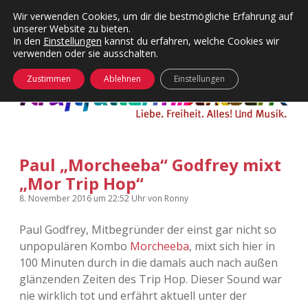
Wir verwenden Cookies, um dir die bestmögliche Erfahrung auf
unserer Website zu bieten.
Menü
Kategorien
Dropdown-
In den
Einstellungen
kannst du erfahren, welche Cookies wir
öffnen
Menü
verwenden oder sie ausschalten.
öffnen
24 Hours Chilling
KFMW-Disco
Zustimmen
Ablehnen
Einstellungen
Die Wende
Dates
Instagrams
Doku
Paul „Morcheeba“ Godfrey mixt
KFMW-Disco
Contact
„Mor Trip Hop“
Adventskalender
kfmw.stuff
Dropdown-
8. November 2016
um 22:52 Uhr
von
Ronny
Menü
öffnen
Paul Godfrey, Mitbegründer der einst gar nicht so
Adventskalender 2010
Kopfkinomusik
facebook
instagram
rss
soundcloud
vimeo
Bluesky
unpopulären Kombo
Morcheeba
, mixt sich hier in
100 Minuten durch in die damals auch nach außen
Adventskalender 2011
Nur mal so
glänzenden Zeiten des Trip Hop. Dieser Sound war
nie wirklich tot und erfährt aktuell unter der
Adventskalender 2012
Täglicher Sinnwahn