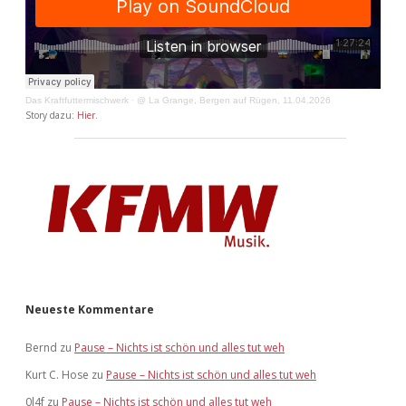
Das Kraftfuttermischwerk
·
@ La Grange, Bergen auf Rügen, 11.04.2026
Story dazu:
Hier
.
Neueste Kommentare
Bernd
zu
Pause – Nichts ist schön und alles tut weh
Kurt C. Hose
zu
Pause – Nichts ist schön und alles tut weh
0l4f
zu
Pause – Nichts ist schön und alles tut weh