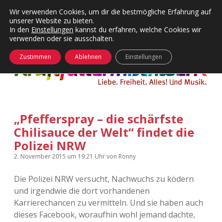
Wir verwenden Cookies, um dir die bestmögliche Erfahrung auf
unserer Website zu bieten.
Menü
Kategorien
Dropdown-
In den
Einstellungen
kannst du erfahren, welche Cookies wir
öffnen
Menü
verwenden oder sie ausschalten.
öffnen
24 Hours Chilling
KFMW-Disco
Zustimmen
Ablehnen
Einstellungen
Die Wende
Dates
Instagrams
Doku
„Pfefferspray – die schärfste
KFMW-Disco
Contact
Chilisauce der Welt“ findet die
Adventskalender
kfmw.stuff
Polizei NRW
Dropdown-
Menü
2. November 2015
um 19:21 Uhr
von
Ronny
öffnen
Adventskalender 2010
Kopfkinomusik
facebook
instagram
rss
soundcloud
vimeo
Bluesky
Die Polizei NRW versucht, Nachwuchs zu ködern
Adventskalender 2011
Nur mal so
und irgendwie die dort vorhandenen
Karrierechancen zu vermitteln. Und sie haben auch
Adventskalender 2012
Täglicher Sinnwahn
dieses Facebook, woraufhin wohl jemand dachte,