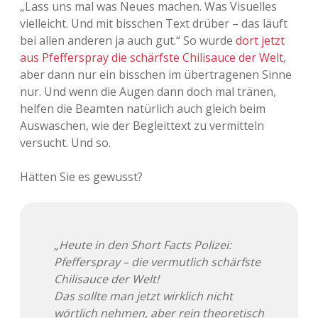
„Lass uns mal was Neues machen. Was Visuelles
Adventskalender 2013
Visuelles
vielleicht. Und mit bisschen Text drüber – das läuft
bei allen anderen ja auch gut.“ So wurde
dort jetzt
Adventskalender 2014
Wandnotizen
aus Pfefferspray die schärfste Chilisauce der Welt
,
aber dann nur ein bisschen im übertragenen Sinne
Adventskalender 2015
nur. Und wenn die Augen dann doch mal tränen,
helfen die Beamten natürlich auch gleich beim
Adventskalender 2016
Auswaschen, wie der Begleittext zu vermitteln
versucht. Und so.
Adventskalender 2017
Hätten Sie es gewusst?
Adventskalender 2018
Adventskalender 2019
„Heute in den Short Facts Polizei:
Adventskalender 2020
Pfefferspray – die vermutlich schärfste
Chilisauce der Welt!
Adventskalender 2021
Das sollte man jetzt wirklich nicht
wörtlich nehmen, aber rein theoretisch