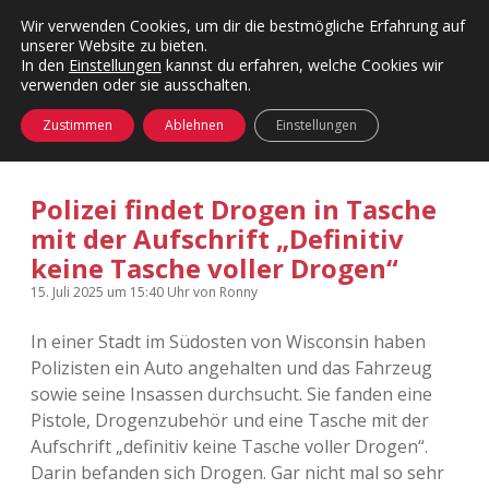
Wir verwenden Cookies, um dir die bestmögliche Erfahrung auf
unserer Website zu bieten.
Menü
Kategorien
Dropdown-
In den
Einstellungen
kannst du erfahren, welche Cookies wir
öffnen
Menü
verwenden oder sie ausschalten.
öffnen
24 Hours Chilling
KFMW-Disco
Zustimmen
Ablehnen
Einstellungen
Die Wende
Dates
Polizei findet Drogen in Tasche
Instagrams
Doku
mit der Aufschrift „Definitiv
keine Tasche voller Drogen“
KFMW-Disco
Contact
15. Juli 2025
um 15:40 Uhr
von
Ronny
Adventskalender
kfmw.stuff
Dropdown-
Menü
In einer Stadt im Südosten von Wisconsin haben
öffnen
Adventskalender 2010
Kopfkinomusik
Polizisten ein Auto angehalten und das Fahrzeug
facebook
instagram
rss
soundcloud
vimeo
Bluesky
sowie seine Insassen durchsucht. Sie fanden eine
Adventskalender 2011
Nur mal so
Pistole, Drogenzubehör und eine Tasche mit der
Aufschrift „definitiv keine Tasche voller Drogen“.
Adventskalender 2012
Täglicher Sinnwahn
Darin befanden sich Drogen. Gar nicht mal so sehr