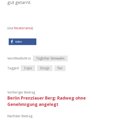
gut getarnt.
Adventskalender 2013
Visuelles
Adventskalender 2014
Wandnotizen
(via
Neatorama
)
Adventskalender 2015
teilen
Adventskalender 2016
Veröffentlicht in
Täglicher Sinnwahn
Adventskalender 2017
Tagged
Cops
Drugs
fun
Adventskalender 2018
Adventskalender 2019
Vorheriger Beitrag
Adventskalender 2020
Berlin Prenzlauer Berg: Radweg ohne
Genehmigung angelegt
Adventskalender 2021
Nächster Beitrag