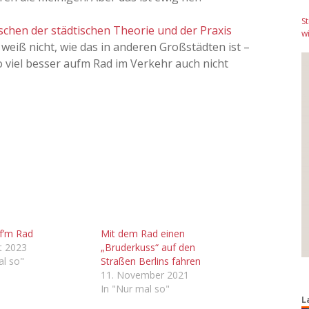
S
ischen der städtischen Theorie und der Praxis
wi
h weiß nicht, wie das in anderen Großstädten ist –
so viel besser aufm Rad im Verkehr auch nicht
uf’m Rad
Mit dem Rad einen
t 2023
„Bruderkuss“ auf den
al so"
Straßen Berlins fahren
11. November 2021
In "Nur mal so"
L