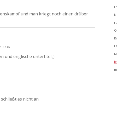
Fr
ebenskampf und man kriegt noch einen drüber
N
r
O
R
F
t 00:36
M
 und englische untertitel ;)
Je
m
 schließt es nicht an.