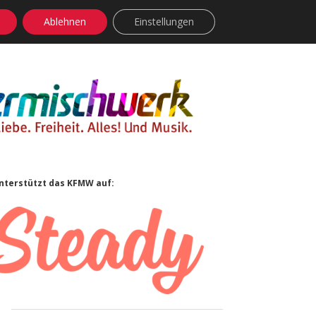
Ablehnen
Einstellungen
facebook
instagram
rss
soundcloud
vimeo
Bluesky
Sidebar
nterstützt das KFMW auf: