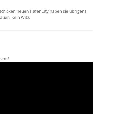
r schicken neuen HafenCity haben sie übrigens
uen. Kein Witz.
ervon?