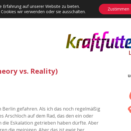
 Erfahrung auf unserer Website zu bieten.
Zustimmen
 Cookies wir verwenden oder sie ausschalten.
agrams
Contact
Adventskalender
Dropdown-Menü öffnen
eory vs. Reality)
U
h Berlin gefahren. Als ich das noch regelmäßig
hes Arschloch auf dem Rad, das den ein oder
 die Eskalation getrieben haben dürfte. Aber
ren die meinigen. Aber das ist ewig her.