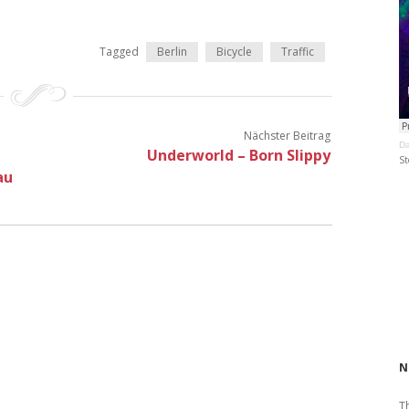
Tagged
Berlin
Bicycle
Traffic
Nächster Beitrag
Da
Underworld – Born Slippy
St
au
N
T