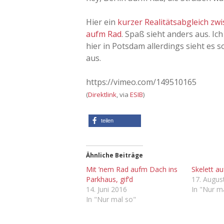
Hier ein
kurzer Realitätsabgleich zw
aufm Rad
. Spaß sieht anders aus. Ic
hier in Potsdam allerdings sieht es 
aus.
https://vimeo.com/149510165
(
Direktlink
, via
ESIB
)
teilen
Ähnliche Beiträge
Mit ’nem Rad aufm Dach ins
Skelett a
Parkhaus, gif’d
17. Augus
14. Juni 2016
In "Nur m
In "Nur mal so"