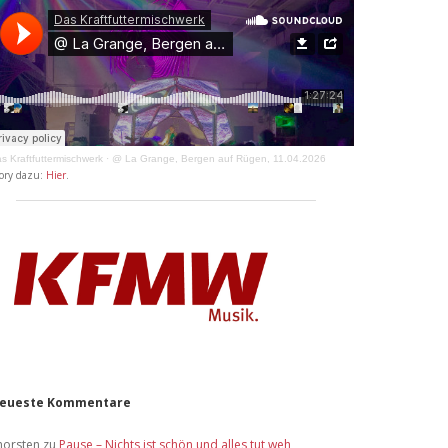
s Kraftfuttermischwerk
·
@ La Grange, Bergen auf Rügen, 11.04.2026
ory dazu:
Hier
.
eueste Kommentare
horsten
zu
Pause – Nichts ist schön und alles tut weh