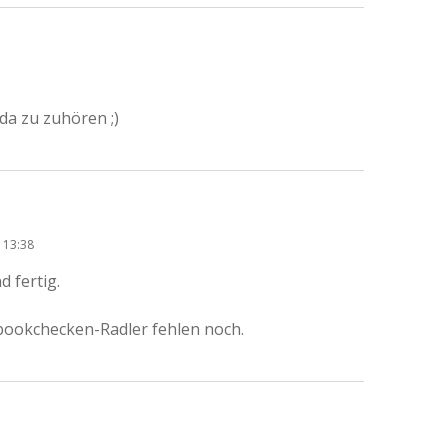
 da zu zuhören ;)
 13:38
d fertig.
okchecken-Radler fehlen noch.