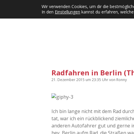
Wir verwenden Cookies, um dir die bestmögliche
In den
Einstellungen
kannst du erfahren, welche
Kategorien
KFMW-Disco
Dates
Inst
Dropdown-Menü öffnen
Radfahren in Berlin (Th
21. Dezember 2015
um 23:35 Uhr
von
Ronny
Ich bin lange nicht mit dem Rad durc
tat, war ich ein rückblickend ziemlic
anderen Autofahrer gut und gerne in
hey, Berlin aufm Rad, die Straßen wa