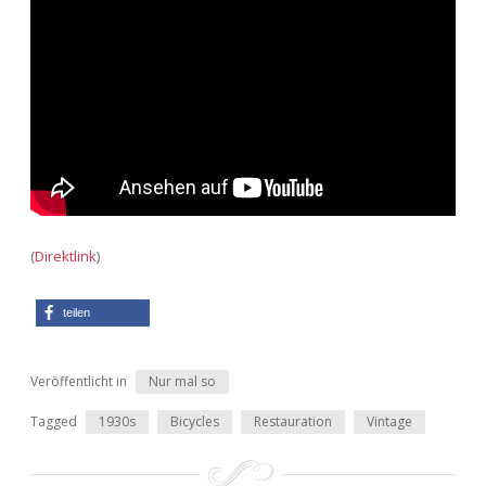
Adventskalender 2022
Adventskalender 2023
Adventskalender 2024
(
Direktlink
)
teilen
Veröffentlicht in
Nur mal so
Tagged
1930s
Bicycles
Restauration
Vintage