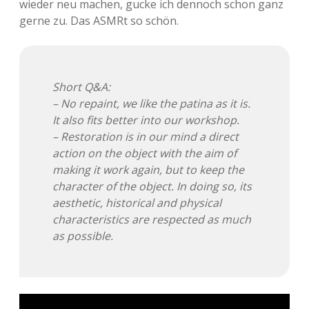
wieder neu machen, gucke ich dennoch schon ganz
gerne zu. Das ASMRt so schön.
Adventskalender 2013
Visuelles
Adventskalender 2014
Wandnotizen
Short Q&A:
Adventskalender 2015
– No repaint, we like the patina as it is.
It also fits better into our workshop.
Adventskalender 2016
– Restoration is in our mind a direct
action on the object with the aim of
Adventskalender 2017
making it work again, but to keep the
character of the object. In doing so, its
Adventskalender 2018
aesthetic, historical and physical
characteristics are respected as much
Adventskalender 2019
as possible.
Adventskalender 2020
Adventskalender 2021