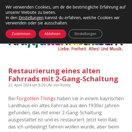
Wir verwenden Cookies, um dir die bestmögliche Erfahrung auf
unserer Website zu bieten.
Menü
Kategorien
Dropdown-
In den
Einstellungen
kannst du erfahren, welche Cookies wir
öffnen
Menü
verwenden oder sie ausschalten.
öffnen
24 Hours Chilling
KFMW-Disco
Zustimmen
Ablehnen
Einstellungen
Die Wende
Dates
Instagrams
Doku
Restaurierung eines alten
KFMW-Disco
Contact
Fahrrads mit 2-Gang-Schaltung
Adventskalender
kfmw.stuff
Dropdown-
22. April 2024
um 8:29 Uhr
von
Ronny
Menü
öffnen
Bei
Forgotten Things
haben sie in einem bayrischen
Adventskalender 2010
Kopfkinomusik
facebook
instagram
rss
soundcloud
vimeo
Bluesky
Landhaus ein altes Fahrrad aus den 1930er Jahren
gefunden, das mit einer 2-Gang-Schaltung
Adventskalender 2011
Nur mal so
ausgestattet ist und es restauriert. Jetzt kein Rad,
das ich unbedingt fahren wollen würde, aber beim
Adventskalender 2012
Täglicher Sinnwahn