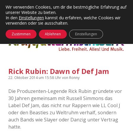
Wir verwenden Cookies, um dir die bestmögliche Erfahrung auf
unserer Website zu bieten.
Menü
Kategorien
Dropdown-
In den
Einstellungen
kannst du erfahren, welche Cookies wir
öffnen
Menü
verwenden oder sie ausschalten.
öffnen
24 Hours Chilling
KFMW-Disco
Zustimmen
Ablehnen
Einstellungen
Die Wende
Dates
Instagrams
Doku
Rick Rubin: Dawn of Def Jam
KFMW-Disco
Contact
22. Oktober 2014
um 15:58 Uhr
von
Ronny
Adventskalender
kfmw.stuff
Dropdown-
Menü
Die Produzenten-Legende Rick Rubin gründete vor
öffnen
30 Jahren gemeinsam mit Russell Simmons das
Adventskalender 2010
Kopfkinomusik
facebook
instagram
rss
soundcloud
vimeo
Bluesky
Label Def Jam, das nicht nur Rappern wie LL Cool J
oder den Beasties zu Weltruhm verhalf, sondern
Adventskalender 2011
Nur mal so
auch Bands wie Slayer oder Danzig unter Vertrag
hatte.
Adventskalender 2012
Täglicher Sinnwahn