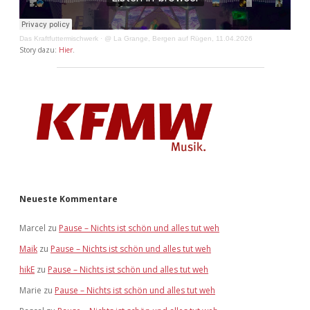
Das Kraftfuttermischwerk
·
@ La Grange, Bergen auf Rügen, 11.04.2026
Story dazu:
Hier
.
Neueste Kommentare
Marcel
zu
Pause – Nichts ist schön und alles tut weh
Maik
zu
Pause – Nichts ist schön und alles tut weh
hikE
zu
Pause – Nichts ist schön und alles tut weh
Marie
zu
Pause – Nichts ist schön und alles tut weh