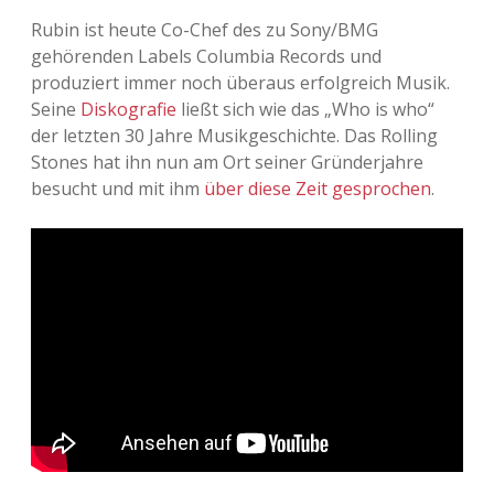
Rubin ist heute Co-Chef des zu Sony/BMG
Adventskalender 2013
Visuelles
gehörenden Labels Columbia Records und
produziert immer noch überaus erfolgreich Musik.
Adventskalender 2014
Wandnotizen
Seine
Diskografie
ließt sich wie das „Who is who“
der letzten 30 Jahre Musikgeschichte. Das Rolling
Adventskalender 2015
Stones hat ihn nun am Ort seiner Gründerjahre
besucht und mit ihm
über diese Zeit gesprochen
.
Adventskalender 2016
Adventskalender 2017
Adventskalender 2018
Adventskalender 2019
Adventskalender 2020
Adventskalender 2021