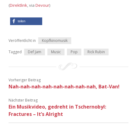
Adventskalender 2022
(
Direktlink
, via
Devour
)
Adventskalender 2023
teilen
Adventskalender 2024
Veröffentlicht in
Kopfkinomusik
Tagged
Def Jam
Music
Pop
Rick Rubin
Vorheriger Beitrag
Nah-nah-nah-nah-nah-nah-nah-nah, Bat-Van!
Nächster Beitrag
Ein Musikvideo, gedreht in Tschernobyl:
Fractures – It’s Alright