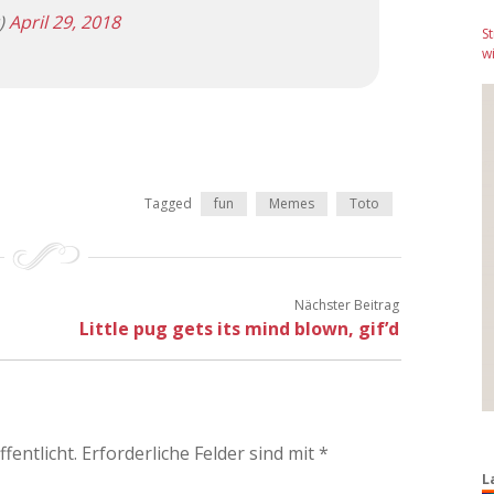
)
April 29, 2018
S
wi
Tagged
fun
Memes
Toto
Nächster Beitrag
Little pug gets its mind blown, gif’d
fentlicht.
Erforderliche Felder sind mit
*
L