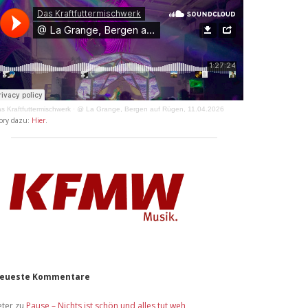
s Kraftfuttermischwerk
·
@ La Grange, Bergen auf Rügen, 11.04.2026
ory dazu:
Hier
.
eueste Kommentare
eter
zu
Pause – Nichts ist schön und alles tut weh