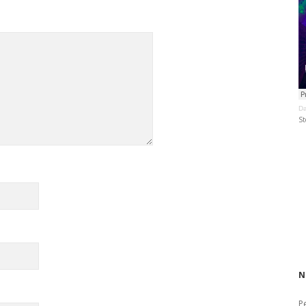
Da
St
N
P