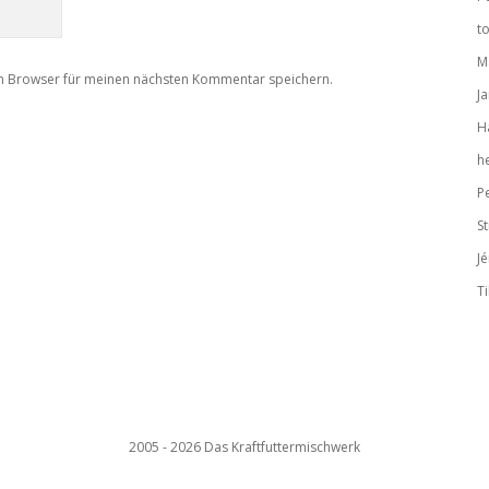
to
M
m Browser für meinen nächsten Kommentar speichern.
J
H
h
P
S
J
T
2005 - 2026 Das Kraftfuttermischwerk