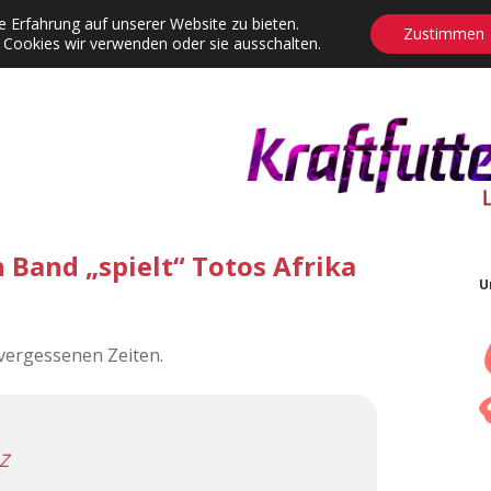
 Erfahrung auf unserer Website zu bieten.
Zustimmen
 Cookies wir verwenden oder sie ausschalten.
agrams
Contact
Adventskalender
Dropdown-Menü öffnen
 Band „spielt“ Totos Afrika
U
 vergessenen Zeiten.
Z