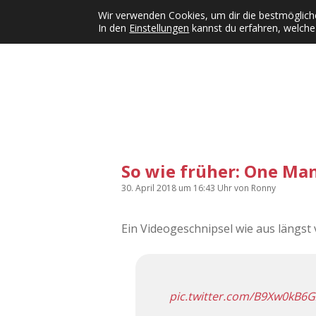
Wir verwenden Cookies, um dir die bestmögliche
In den
Einstellungen
kannst du erfahren, welche
Kategorien
KFMW-Disco
Dates
Inst
Dropdown-Menü öffnen
So wie früher: One Man
30. April 2018
um 16:43 Uhr
von
Ronny
Ein Videogeschnipsel wie aus längst
pic.twitter.com/B9Xw0kB6G