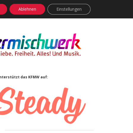
Ablehnen
Einstellungen
facebook
instagram
rss
soundcloud
vimeo
Bluesky
Sidebar
nterstützt das KFMW auf: