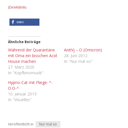
(
Direktlink
)
teilen
Ähnliche Beiträge
Während der Quarantäne
AnitVj – O (Omicron)
mit Oma ein bisschen Acid
28. Juni 2012
House machen
In "Nur mal so"
27. März 2020
In "Kopfkinomusik"
Hypno-Cat mit Fliege: ^-
O.O-^
10. Januar 2013
In "Visuelles"
Veröffentlicht in
Nur mal so