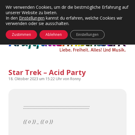
Wir verwenden Cookies, um dir die bestmögliche Erfahrung auf
unserer Website zu bieten.
Menü
Kategorien
Dropdown-
In den
Einstellungen
kannst du erfahren, welche Cookies wir
öffnen
Menü
verwenden oder sie ausschalten.
öffnen
24 Hours Chilling
KFMW-Disco
Zustimmen
Ablehnen
Einstellungen
Die Wende
Dates
Instagrams
Doku
Star Trek – Acid Party
KFMW-Disco
Contact
18. Oktober 2023
um 15:22 Uhr
von
Ronny
Adventskalender
kfmw.stuff
Dropdown-
Menü
öffnen
Adventskalender 2010
Kopfkinomusik
facebook
instagram
rss
soundcloud
vimeo
Bluesky
:::::::::::::::::::::::::::::::::::::::::::::::::::::::
Adventskalender 2011
Nur mal so
{{ o }} _ {{ o }}
Adventskalender 2012
Täglicher Sinnwahn