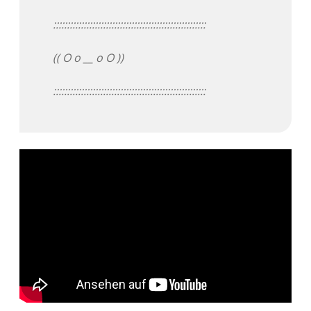
Adventskalender 2022
:::::::::::::::::::::::::::::::::::::::::::::::::::::::
Adventskalender 2023
(( O o __ o O ))
Adventskalender 2024
:::::::::::::::::::::::::::::::::::::::::::::::::::::::