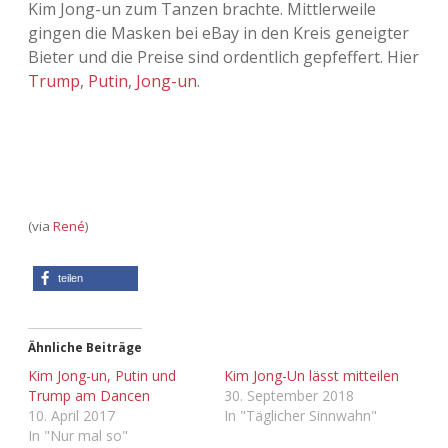
Kim Jong-un zum Tanzen brachte. Mittlerweile
Adventskalender 2013
Visuelles
gingen die Masken bei eBay in den Kreis geneigter
Bieter und die Preise sind ordentlich gepfeffert. Hier
Adventskalender 2014
Wandnotizen
Trump
,
Putin
,
Jong-un
.
Adventskalender 2015
Adventskalender 2016
Adventskalender 2017
(via
René
)
Adventskalender 2018
teilen
Adventskalender 2019
Ähnliche Beiträge
Adventskalender 2020
Kim Jong-un, Putin und
Kim Jong-Un lässt mitteilen
Trump am Dancen
30. September 2018
Adventskalender 2021
10. April 2017
In "Täglicher Sinnwahn"
In "Nur mal so"