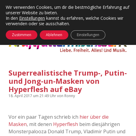
Wir verwenden Cookies, um dir die bestmögliche Erfahrung auf
unserer Website zu bieten.
Menü
Kategorien
Dropdown-
In den
Einstellungen
kannst du erfahren, welche Cookies wir
öffnen
Menü
verwenden oder sie ausschalten.
öffnen
24 Hours Chilling
KFMW-Disco
Zustimmen
Ablehnen
Einstellungen
Die Wende
Dates
Instagrams
Doku
Superrealistische Trump-, Putin-
KFMW-Disco
Contact
und Jong-un-Masken von
Adventskalender
kfmw.stuff
Hyperflesh auf eBay
Dropdown-
Menü
18. April 2017
um 21:49 Uhr
von
Ronny
öffnen
Adventskalender 2010
Kopfkinomusik
facebook
instagram
rss
soundcloud
vimeo
Bluesky
Adventskalender 2011
Nur mal so
Vor ein paar Tagen schrieb ich
hier über die
Masken
, mit denen
Hyperflesh
beim diesjährigen
Adventskalender 2012
Täglicher Sinnwahn
Monsterpalooza Donald Trump, Vladimir Putin und