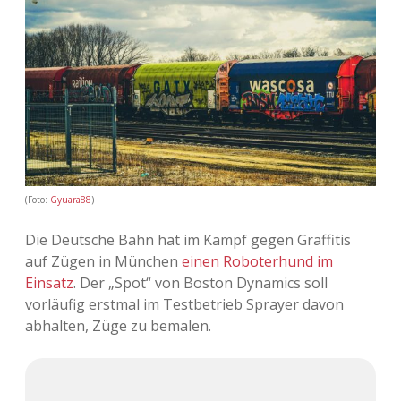
Adventskalender 2013
Visuelles
Adventskalender 2014
Wandnotizen
Adventskalender 2015
Adventskalender 2016
Adventskalender 2017
(Foto:
Gyuara88
)
Die Deutsche Bahn hat im Kampf gegen Graffitis
Adventskalender 2018
auf Zügen in München
einen Roboterhund im
Einsatz
. Der „Spot“ von Boston Dynamics soll
Adventskalender 2019
vorläufig erstmal im Testbetrieb Sprayer davon
abhalten, Züge zu bemalen.
Adventskalender 2020
Adventskalender 2021