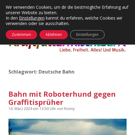
Wir verwenden Cookies, um dir die bestmögliche Erfahrung auf
unserer Website zu bieten.
Menü
Kategorien
Dropdown-
In den
Einstellungen
kannst du erfahren, welche Cookies wir
öffnen
Menü
verwenden oder sie ausschalten.
öffnen
24 Hours Chilling
KFMW-Disco
Zustimmen
Ablehnen
Einstellungen
Die Wende
Dates
Instagrams
Doku
Schlagwort:
Deutsche Bahn
KFMW-Disco
Contact
Adventskalender
kfmw.stuff
Dropdown-
Menü
Bahn mit Roboterhund gegen
öffnen
Graffitisprüher
Adventskalender 2010
Kopfkinomusik
facebook
instagram
rss
soundcloud
vimeo
Bluesky
16. März 2024
um 13:50 Uhr
von
Ronny
Adventskalender 2011
Nur mal so
Adventskalender 2012
Täglicher Sinnwahn