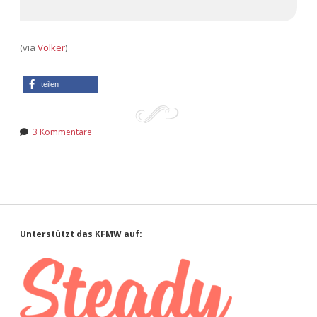
(via
Volker
)
teilen
3 Kommentare
Sidebar
Unterstützt das KFMW auf: