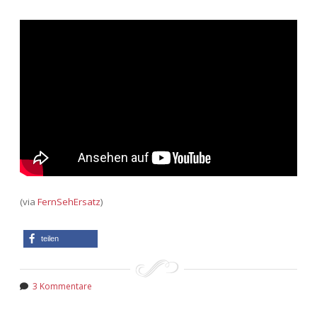
(via
FernSehErsatz
)
teilen
3 Kommentare