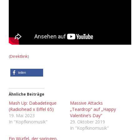
Adventskalender 2013
Visuelles
Adventskalender 2014
Wandnotizen
Adventskalender 2015
Adventskalender 2016
(
Direktlink
)
Adventskalender 2017
teilen
Adventskalender 2018
Ähnliche Beiträge
Adventskalender 2019
Mash Up: Dabadeteque
Massive Attacks
(Radiohead x Eiffel 65)
„Teardrop“ auf „Happy
Adventskalender 2020
19. Mai 2023
Valentine’s Day“
In "Kopfkinomusik"
29. Oktober 2019
In "Kopfkinomusik"
Adventskalender 2021
Ein Würfel, der springen,