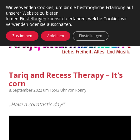
Wir verwenden Cookies, um dir die bestmögliche Erfahrung auf
unserer Website zu bieten.
Menü
Kategorien
Dropdown-
In den
Einstellungen
kannst du erfahren, welche Cookies wir
öffnen
Menü
verwenden oder sie ausschalten.
öffnen
24 Hours Chilling
KFMW-Disco
Zustimmen
Ablehnen
Einstellungen
Die Wende
Dates
Instagrams
Doku
Tariq and Recess Therapy – It’s
KFMW-Disco
Contact
corn
Adventskalender
kfmw.stuff
Dropdown-
8. September 2022
um 15:43 Uhr
von
Ronny
Menü
öffnen
„Have a corntastic day!“
Adventskalender 2010
Kopfkinomusik
facebook
instagram
rss
soundcloud
vimeo
Bluesky
Adventskalender 2011
Nur mal so
Adventskalender 2012
Täglicher Sinnwahn