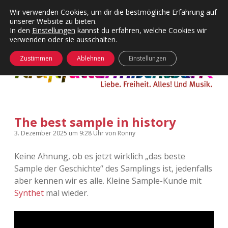
Wir verwenden Cookies, um dir die bestmögliche Erfahrung auf
unserer Website zu bieten.
Menü
Kategorien
Dropdown-
In den
Einstellungen
kannst du erfahren, welche Cookies wir
öffnen
Menü
verwenden oder sie ausschalten.
öffnen
24 Hours Chilling
KFMW-Disco
Zustimmen
Ablehnen
Einstellungen
Die Wende
Dates
Instagrams
Doku
The best sample in history
KFMW-Disco
Contact
3. Dezember 2025
um 9:28 Uhr
von
Ronny
Adventskalender
kfmw.stuff
Dropdown-
Menü
Keine Ahnung, ob es jetzt wirklich „das beste
öffnen
Sample der Geschichte“ des Samplings ist, jedenfalls
Adventskalender 2010
Kopfkinomusik
facebook
instagram
rss
soundcloud
vimeo
Bluesky
aber kennen wir es alle. Kleine Sample-Kunde mit
Synthet
mal wieder.
Adventskalender 2011
Nur mal so
Adventskalender 2012
Täglicher Sinnwahn