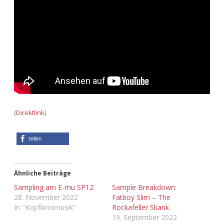
Adventskalender 2013
Visuelles
Adventskalender 2014
Wandnotizen
Adventskalender 2015
Adventskalender 2016
Adventskalender 2017
(
Direktlink
)
Adventskalender 2018
teilen
Adventskalender 2019
Ähnliche Beiträge
Adventskalender 2020
Sampling am E-mu SP12
Sample Breakdown:
28. November 2022
Fatboy Slim – The
In "Kopfkinomusik"
Rockafeller Skank
Adventskalender 2021
19. September 2022