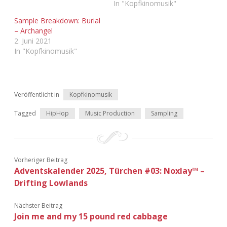
In "Kopfkinomusik"
Adventskalender 2022
Sample Breakdown: Burial
– Archangel
Adventskalender 2023
2. Juni 2021
In "Kopfkinomusik"
Adventskalender 2024
Veröffentlicht in
Kopfkinomusik
Tagged
HipHop
Music Production
Sampling
Vorheriger Beitrag
Adventskalender 2025, Türchen #03: Noxlay™ –
Drifting Lowlands
Nächster Beitrag
Join me and my 15 pound red cabbage