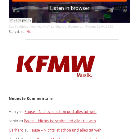
Das Kraftfuttermischwerk
·
@ La Grange, Bergen auf Rügen, 11.04.2026
Story dazu:
Hier
.
Neueste Kommentare
Harry
zu
Pause – Nichts ist schön und alles tut weh
sebix
zu
Pause – Nichts ist schön und alles tut weh
Gerhard
zu
Pause – Nichts ist schön und alles tut weh