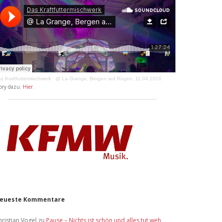
s Kraftfuttermischwerk
·
@ La Grange, Bergen auf Rügen, 11.04.2026
ory dazu:
Hier
.
eueste Kommentare
hristian Vogel
zu
Pause – Nichts ist schön und alles tut weh