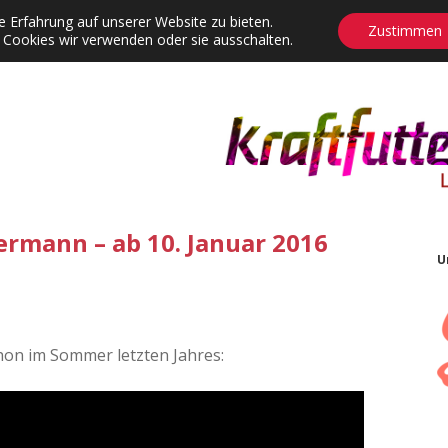
 Erfahrung auf unserer Website zu bieten.
Zustimmen
 Cookies wir verwenden oder sie ausschalten.
agrams
Contact
Adventskalender
Dropdown-Menü öffnen
ermann – ab 10. Januar 2016
U
hon im Sommer letzten Jahres: