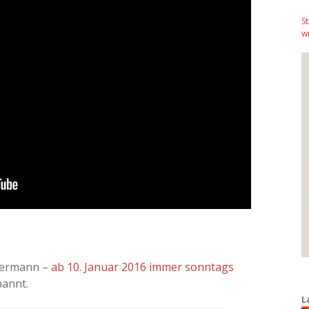
S
wi
hmermann –
ab 10. Januar 2016 immer sonntags
pannt.
L