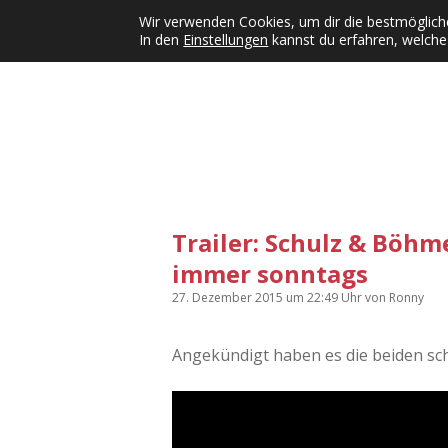
Wir verwenden Cookies, um dir die bestmögliche
In den
Einstellungen
kannst du erfahren, welche
Kategorien
KFMW-Disco
Dates
Inst
Dropdown-Menü öffnen
Trailer: Schulz & Böhm
immer sonntags
27. Dezember 2015
um 22:49 Uhr
von
Ronny
Angekündigt haben es die beiden sc