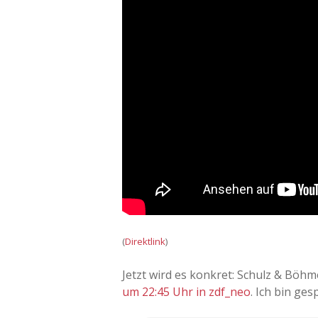
(
Direktlink
)
Jetzt wird es konkret: Schulz & Bö
um 22:45 Uhr in zdf_neo
. Ich bin ges