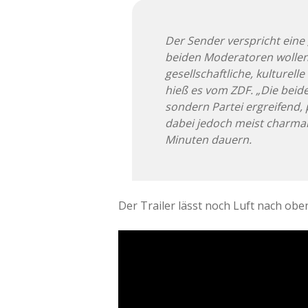
Der Sender verspricht eine
beiden Moderatoren wollen
gesellschaftliche, kulturell
hieß es vom ZDF. „Die beide
sondern Partei ergreifend,
dabei jedoch meist charmant
Minuten dauern.
Der Trailer lässt noch Luft nach oben