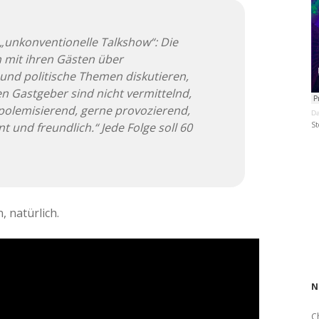
 „unkonventionelle Talkshow“: Die
 mit ihren Gästen über
e und politische Themen diskutieren,
n Gastgeber sind nicht vermittelnd,
 polemisierend, gerne provozierend,
Da
 und freundlich.“ Jede Folge soll 60
St
, natürlich.
N
C