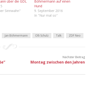
nn über die GDL
Böhmermann auf einen
15
Hund
cher Sinnwahn"
9. September 2016
In "Nur mal so"
Jan Böhmermann
Olli Schulz
Talk
ZDF Neo
Nächster Beitrag
ße“
Montag zwischen den Jahren