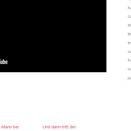
K
G
M
M
k
r
P
H
J
e Mann bei
Und dann tritt der