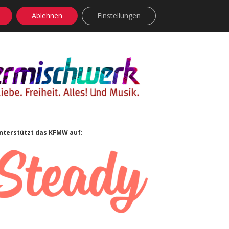
Ablehnen
Einstellungen
facebook
instagram
rss
soundcloud
vimeo
Bluesky
Sidebar
nterstützt das KFMW auf: