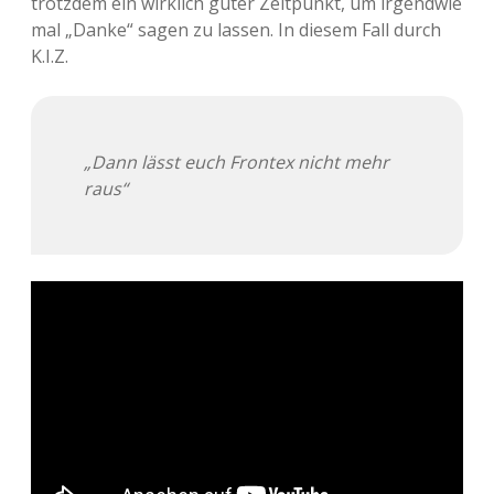
trotzdem ein wirklich guter Zeitpunkt, um irgendwie
mal „Danke“ sagen zu lassen. In diesem Fall durch
Adventskalender 2013
Visuelles
K.I.Z.
Adventskalender 2014
Wandnotizen
Adventskalender 2015
„Dann lässt euch Frontex nicht mehr
raus“
Adventskalender 2016
Adventskalender 2017
Adventskalender 2018
Adventskalender 2019
Adventskalender 2020
Adventskalender 2021