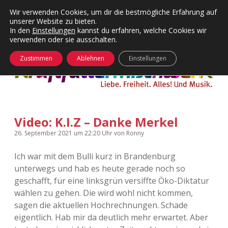
Wir verwenden Cookies, um dir die bestmögliche Erfahrung auf
unserer Website zu bieten.
Menü
Kategorien
Dropdown-
In den
Einstellungen
kannst du erfahren, welche Cookies wir
öffnen
Menü
verwenden oder sie ausschalten.
öffnen
24 Hours Chilling
KFMW-Disco
Zustimmen
Ablehnen
Einstellungen
Die Wende
Dates
Instagrams
Doku
Video: K.I.Z – Danke Merkel
KFMW-Disco
Contact
26. September 2021
um 22:20 Uhr
von
Ronny
Adventskalender
kfmw.stuff
Dropdown-
Menü
Ich war mit dem Bulli kurz in Brandenburg
öffnen
unterwegs und hab es heute gerade noch so
Adventskalender 2010
Kopfkinomusik
facebook
instagram
rss
soundcloud
vimeo
Bluesky
geschafft, für eine linksgrün versiffte Öko-Diktatur
wählen zu gehen. Die wird wohl nicht kommen,
Adventskalender 2011
Nur mal so
sagen die aktuellen Hochrechnungen. Schade
eigentlich. Hab mir da deutlich mehr erwartet. Aber
Adventskalender 2012
Täglicher Sinnwahn