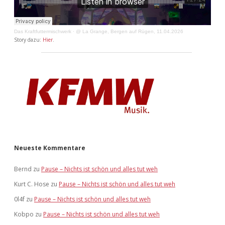
Das Kraftfuttermischwerk
·
@ La Grange, Bergen auf Rügen, 11.04.2026
Story dazu:
Hier
.
Neueste Kommentare
Bernd
zu
Pause – Nichts ist schön und alles tut weh
Kurt C. Hose
zu
Pause – Nichts ist schön und alles tut weh
0l4f
zu
Pause – Nichts ist schön und alles tut weh
Kobpo
zu
Pause – Nichts ist schön und alles tut weh