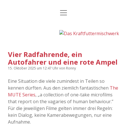
Menü
Kategorien
Dropdown-
öffnen
Menü
öffnen
24 Hours Chilling
KFMW-Disco
Die Wende
Dates
Vier Radfahrende, ein
Instagrams
Doku
Autofahrer und eine rote Ampel
KFMW-Disco
Contact
15. Oktober 2025
um 12:47 Uhr
von
Ronny
Eine Situation die viele zumindest in Teilen so
Adventskalender
kfmw.stuff
Dropdown-
Menü
kennen dürften. Aus den ziemlich fantastischen
The
öffnen
MUTE Series
, „a collection of one-take microfilms
Adventskalender 2010
Kopfkinomusik
facebook
instagram
rss
soundcloud
vimeo
Bluesky
that report on the vagaries of human behaviour.”
Für die jeweiligen Filme gelten immer drei Regeln:
Adventskalender 2011
Nur mal so
kein Dialog, keine Kamerabewegungen, nur eine
Aufnahme.
Adventskalender 2012
Täglicher Sinnwahn