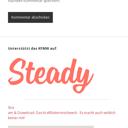
nächsten Kommentar speichern.
Sidebar
Unterstützt das KFMW auf:
Stre
am & Download: Das Kraftfuttermischwerk - Es macht auch wirklich
keiner mit!