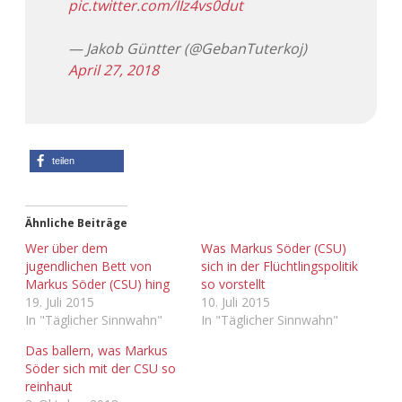
pic.twitter.com/IIz4vs0dut
Adventskalender 2013
Visuelles
— Jakob Güntter (@GebanTuterkoj)
April 27, 2018
Adventskalender 2014
Wandnotizen
Adventskalender 2015
Adventskalender 2016
teilen
Adventskalender 2017
Ähnliche Beiträge
Adventskalender 2018
Wer über dem
Was Markus Söder (CSU)
jugendlichen Bett von
sich in der Flüchtlingspolitik
Markus Söder (CSU) hing
so vorstellt
Adventskalender 2019
19. Juli 2015
10. Juli 2015
In "Täglicher Sinnwahn"
In "Täglicher Sinnwahn"
Adventskalender 2020
Das ballern, was Markus
Söder sich mit der CSU so
Adventskalender 2021
reinhaut