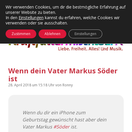
Wir verwenden Cookies, um dir die bestmögliche Erfahrung auf
unserer Website zu bieten.
Menü
Kategorien
Dropdown-
In den
Einstellungen
kannst du erfahren, welche Cookies wir
öffnen
Menü
verwenden oder sie ausschalten.
öffnen
24 Hours Chilling
KFMW-Disco
Zustimmen
Ablehnen
Einstellungen
Die Wende
Dates
Instagrams
Doku
Wenn dein Vater Markus Söder
KFMW-Disco
Contact
ist
Adventskalender
kfmw.stuff
Dropdown-
28. April 2018
um 15:18 Uhr
von
Ronny
Menü
öffnen
Adventskalender 2010
Kopfkinomusik
facebook
instagram
rss
soundcloud
vimeo
Bluesky
Wenn du dir ein iPhone zum
Adventskalender 2011
Nur mal so
Geburtstag gewünscht hast aber dein
Vater Markus
#Söder
ist.
Adventskalender 2012
Täglicher Sinnwahn