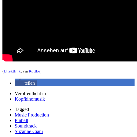
(
Direktlink
, via
Kottke
)
teilen
Veröffentlicht in
Kopfkinomusik
Tagged
Music Production
Pinball
Soundtrack
Suzanne Ciani