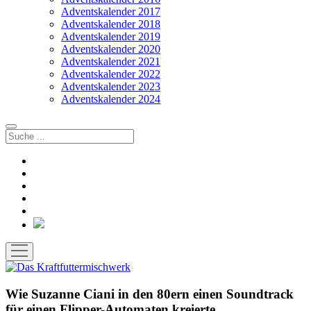
Adventskalender 2017
Adventskalender 2018
Adventskalender 2019
Adventskalender 2020
Adventskalender 2021
Adventskalender 2022
Adventskalender 2023
Adventskalender 2024
Suchen
facebook
instagram
rss
soundcloud
vimeo
Bluesky
Menü
öffnen
Wie Suzanne Ciani in den 80ern einen Soundtrack
für einen Flipper-Automaten kreierte