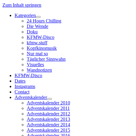
Zum Inhalt springen
Kategorien
Dropdown-
24 Hours Chilling
Menü
Die Wende
öffnen
Doku
KFMW-Disco
kfmw.stuff
Kopfkinomusik
Nur mal so
Täglicher Sinnwahn
Visuelles
Wandnotizen
KFMW-Disco
Dates
Instagrams
Contact
Adventskalender
Dropdown-
Adventskalender 2010
Menü
Adventskalender 2011
öffnen
Adventskalender 2012
Adventskalender 2013
Adventskalender 2014
Adventskalender 2015
Adventskalender 2016