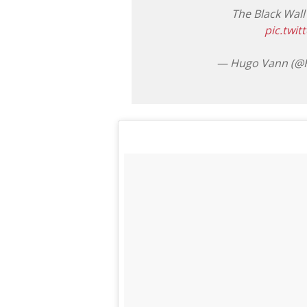
The Black Wal
pic.twi
— Hugo Vann (@