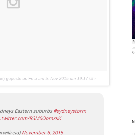
Da
St
an) gepostetes Foto
am
5. Nov 2015 um 19:17 Uhr
ydneys Eastern suburbs
#sydneystorm
c.twitter.com/R3M6OomxkK
N
rwillreid)
November 6, 2015
Ju