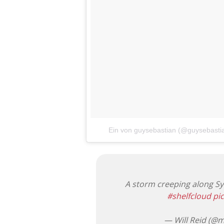
Ein von guysebastian (@guysebasti
A storm creeping along S
#shelfcloud
pi
— Will Reid (@m