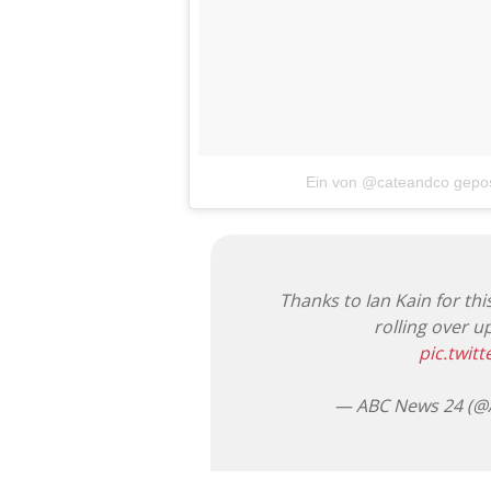
Ein von @cateandco gepos
Thanks to Ian Kain for th
rolling over u
pic.twi
— ABC News 24 (