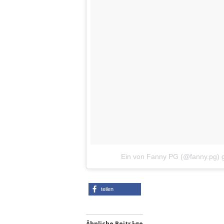
Ein von Fanny PG (@fanny.pg) 
teilen
Ähnliche Beiträge