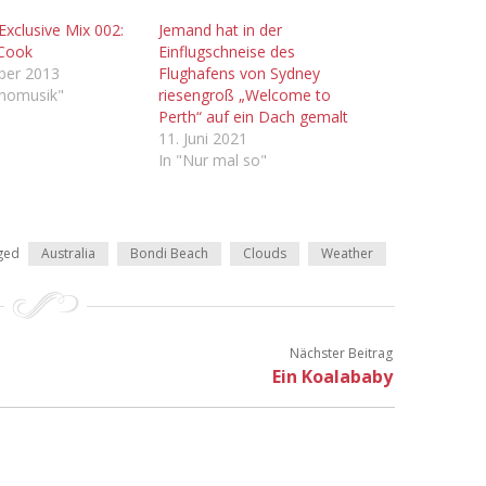
 Exclusive Mix 002:
Jemand hat in der
 Cook
Einflugschneise des
ber 2013
Flughafens von Sydney
inomusik"
riesengroß „Welcome to
Perth“ auf ein Dach gemalt
11. Juni 2021
In "Nur mal so"
ged
Australia
Bondi Beach
Clouds
Weather
Nächster Beitrag
Ein Koalababy