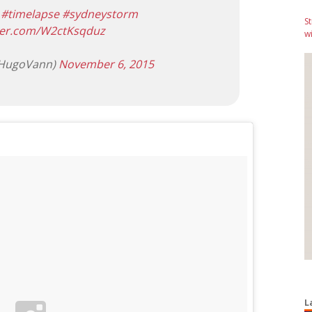
l
#timelapse
#sydneystorm
S
tter.com/W2ctKsqduz
wi
HugoVann)
November 6, 2015
L