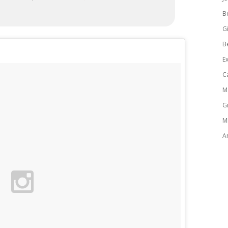
B
Gi
B
E
C
M
G
M
A