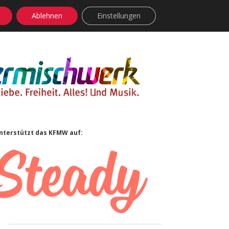
Ablehnen
Einstellungen
facebook
instagram
rss
soundcloud
vimeo
Bluesky
Sidebar
nterstützt das KFMW auf: