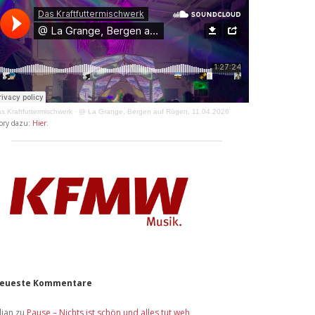
s Kraftfuttermischwerk
·
@ La Grange, Bergen auf Rügen, 11.04.2026
ory dazu:
Hier
.
eueste Kommentare
lian
zu
Pause – Nichts ist schön und alles tut weh