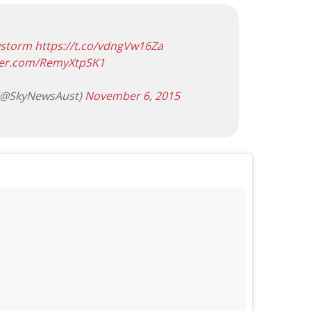
ystorm
https://t.co/vdngVw16Za
tter.com/RemyXtpSK1
 (@SkyNewsAust)
November 6, 2015