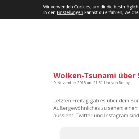
Wir verwenden Cookies, um dir die bestmögliche
In den
Einstellungen
kannst du erfahren, welche
Kategorien
KFMW-Disco
Dates
Inst
Dropdown-Menü öffnen
Wolken-Tsunami über 
9. November 2015
um 21:51 Uhr
von
Ronny
Letzten Freitag gab es über dem Bo
Außergewöhnliches zu sehen: einen
aussieht. Twitter und Instagram sind