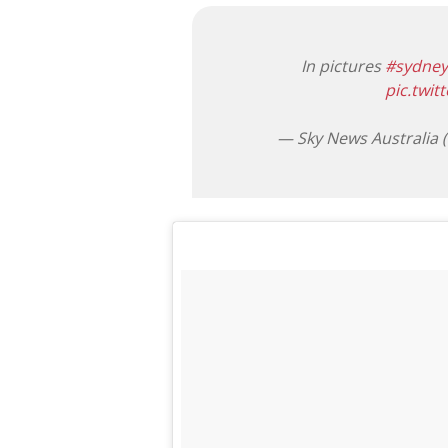
In pictures
#sydne
pic.twi
— Sky News Australia