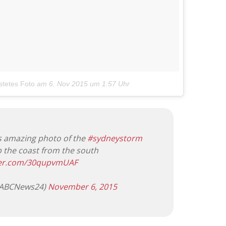
tetes Foto
am
6. Nov 2015 um 1:57 Uhr
is amazing photo of the
#sydneystorm
p the coast from the south
tter.com/30qupvmUAF
@ABCNews24)
November 6, 2015