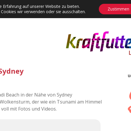
 Erfahrung auf unserer Website zu bieten.
Zustimmen
 Cookies wir verwenden oder sie ausschalten.
agrams
Contact
Adventskalender
Dropdown-Menü öffnen
Sydney
U
ndi Beach in der Nähe von Sydney
 Wolkensturm, der wie ein Tsunami am Himmel
 voll mit Fotos und Videos.