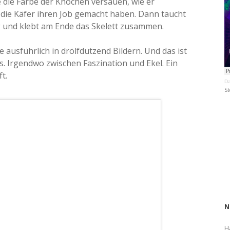
 die Farbe der Knochen versauen, wie er
s die Käfer ihren Job gemacht haben. Dann taucht
 und klebt am Ende das Skelett zusammen.
 ausführlich in drölfdutzend Bildern. Und das ist
s. Irgendwo zwischen Faszination und Ekel. Ein
t.
Da
St
N
H