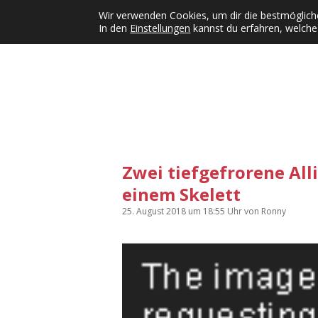
Wir verwenden Cookies, um dir die bestmögliche
In den
Einstellungen
kannst du erfahren, welche
Kategorien
KFMW-Disco
Dates
Inst
Dropdown-Menü öffnen
Zwei tiefgefrorene All
einem Skelett
25. August 2018
um 18:55 Uhr
von
Ronny