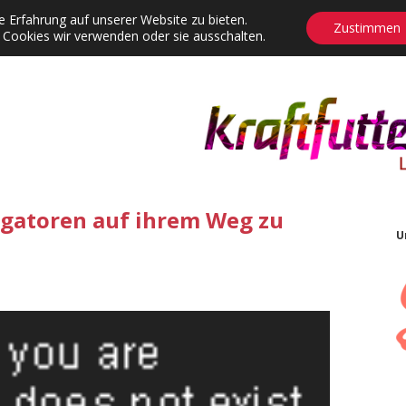
 Erfahrung auf unserer Website zu bieten.
Zustimmen
 Cookies wir verwenden oder sie ausschalten.
agrams
Contact
Adventskalender
Dropdown-Menü öffnen
igatoren auf ihrem Weg zu
U