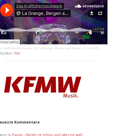
s Kraftfuttermischwerk
·
@ La Grange, Bergen auf Rügen, 11.04.2026
ory dazu:
Hier
.
eueste Kommentare
arry
zu
Pause – Nichts ist schön und alles tut weh