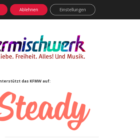
Ablehnen
Einstellungen
facebook
instagram
rss
soundcloud
vimeo
Bluesky
Sidebar
nterstützt das KFMW auf: