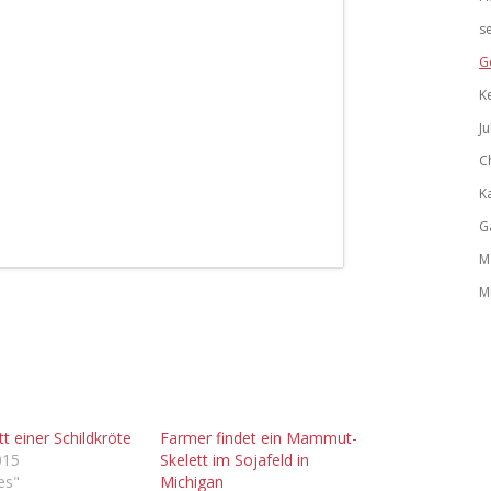
s
G
K
Ju
C
K
G
M
M
t einer Schildkröte
Farmer findet ein Mammut-
015
Skelett im Sojafeld in
les"
Michigan