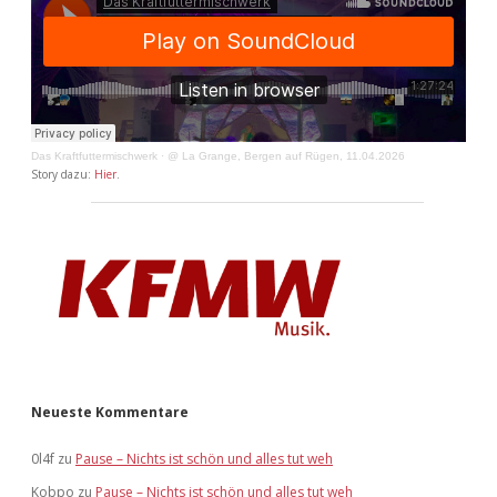
Das Kraftfuttermischwerk
·
@ La Grange, Bergen auf Rügen, 11.04.2026
Story dazu:
Hier
.
Neueste Kommentare
0l4f
zu
Pause – Nichts ist schön und alles tut weh
Kobpo
zu
Pause – Nichts ist schön und alles tut weh