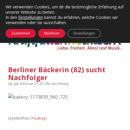
Wir verwenden Cookies, um dir die bestmögliche Erfahrung auf
unserer Website zu bieten.
Menü
Kategorien
Dropdown-
In den
Einstellungen
kannst du erfahren, welche Cookies wir
öffnen
Menü
verwenden oder sie ausschalten.
öffnen
24 Hours Chilling
KFMW-Disco
Zustimmen
Ablehnen
Einstellungen
Die Wende
Dates
Instagrams
Doku
Berliner Bäckerin (82) sucht
KFMW-Disco
Contact
Nachfolger
Adventskalender
kfmw.stuff
Dropdown-
26. Juli 2016
um 21:37 Uhr
von
Ronny
Menü
öffnen
Adventskalender 2010
Kopfkinomusik
facebook
instagram
rss
soundcloud
vimeo
Bluesky
Adventskalender 2011
Nur mal so
(Symbolfoto:
Pixabay
)
Adventskalender 2012
Täglicher Sinnwahn