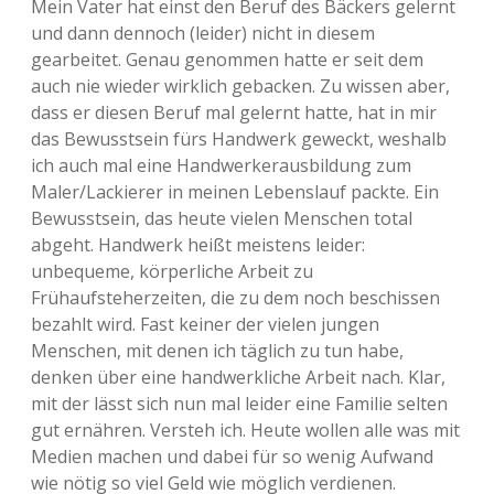
Mein Vater hat einst den Beruf des Bäckers gelernt
und dann dennoch (leider) nicht in diesem
Adventskalender 2013
Visuelles
gearbeitet. Genau genommen hatte er seit dem
auch nie wieder wirklich gebacken. Zu wissen aber,
Adventskalender 2014
Wandnotizen
dass er diesen Beruf mal gelernt hatte, hat in mir
das Bewusstsein fürs Handwerk geweckt, weshalb
Adventskalender 2015
ich auch mal eine Handwerkerausbildung zum
Maler/Lackierer in meinen Lebenslauf packte. Ein
Adventskalender 2016
Bewusstsein, das heute vielen Menschen total
abgeht. Handwerk heißt meistens leider:
Adventskalender 2017
unbequeme, körperliche Arbeit zu
Frühaufsteherzeiten, die zu dem noch beschissen
Adventskalender 2018
bezahlt wird. Fast keiner der vielen jungen
Menschen, mit denen ich täglich zu tun habe,
Adventskalender 2019
denken über eine handwerkliche Arbeit nach. Klar,
mit der lässt sich nun mal leider eine Familie selten
Adventskalender 2020
gut ernähren. Versteh ich. Heute wollen alle was mit
Medien machen und dabei für so wenig Aufwand
Adventskalender 2021
wie nötig so viel Geld wie möglich verdienen.