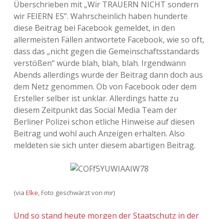
Überschrieben mit „Wir TRAUERN NICHT sondern
Adventskalender 2013
Visuelles
wir FEIERN ES”. Wahrscheinlich haben hunderte
diese Beitrag bei Facebook gemeldet, in den
Adventskalender 2014
Wandnotizen
allermeisten Fällen antwortete Facebook, wie so oft,
dass das „nicht gegen die Gemeinschaftsstandards
Adventskalender 2015
verstößen“ würde blah, blah, blah. Irgendwann
Abends allerdings wurde der Beitrag dann doch aus
Adventskalender 2016
dem Netz genommen. Ob von Facebook oder dem
Ersteller selber ist unklar. Allerdings hatte zu
Adventskalender 2017
diesem Zeitpunkt das Social Media Team der
Berliner Polizei schon etliche Hinweise auf diesen
Adventskalender 2018
Beitrag und wohl auch Anzeigen erhalten. Also
meldeten sie sich unter diesem abartigen Beitrag.
Adventskalender 2019
Adventskalender 2020
(via
Elke
, Foto geschwärzt von mir)
Adventskalender 2021
Und so stand heute morgen der Staatschutz in der