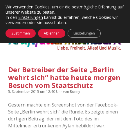
Wir verwenden Cookies, um dir die bestmögliche Erfahrung auf
unserer Website zu bieten.
Menü
Kategorien
Dropdown-
In den
Einstellungen
kannst du erfahren, welche Cookies wir
öffnen
Menü
verwenden oder sie ausschalten.
öffnen
24 Hours Chilling
KFMW-Disco
Zustimmen
Ablehnen
Einstellungen
Die Wende
Dates
Instagrams
Doku
Der Betreiber der Seite „Berlin
KFMW-Disco
Contact
wehrt sich“ hatte heute morgen
Adventskalender
kfmw.stuff
Besuch vom Staatschutz
Dropdown-
Menü
5. September 2015
um 12:40 Uhr
von
Ronny
öffnen
Adventskalender 2010
Kopfkinomusik
facebook
instagram
rss
soundcloud
vimeo
Bluesky
Gestern machte ein Screenshot von der Facebook-
Adventskalender 2011
Nur mal so
Seite „Berlin wehrt sich“ die Runde. Es zeigte einen
dortigen Beitrag, der mit dem Foto des im
Adventskalender 2012
Täglicher Sinnwahn
Mittelmeer ertrunkenen Aylan bebildert war.