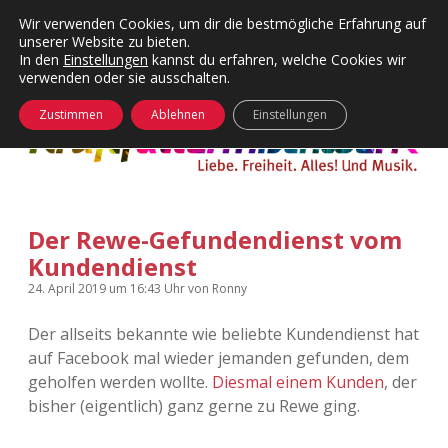
Wir verwenden Cookies, um dir die bestmögliche Erfahrung auf
unserer Website zu bieten.
Menü
Kategorien
Dropdown-
In den
Einstellungen
kannst du erfahren, welche Cookies wir
öffnen
Menü
verwenden oder sie ausschalten.
öffnen
24 Hours Chilling
KFMW-Disco
Zustimmen
Ablehnen
Einstellungen
Die Wende
Dates
Instagrams
Doku
Der Rewe-Gefundendienst vom
KFMW-Disco
Contact
Kundendienst
Adventskalender
kfmw.stuff
Dropdown-
24. April 2019
um 16:43 Uhr
von
Ronny
Menü
öffnen
Der allseits bekannte wie beliebte Kundendienst hat
Adventskalender 2010
Kopfkinomusik
facebook
instagram
rss
soundcloud
vimeo
Bluesky
auf Facebook mal wieder jemanden gefunden, dem
geholfen werden wollte.
Diesmal einem Kunden
, der
Adventskalender 2011
Nur mal so
bisher (eigentlich) ganz gerne zu Rewe ging.
Adventskalender 2012
Täglicher Sinnwahn