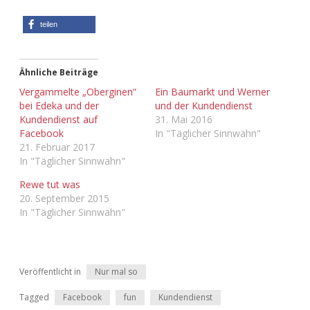
Adventskalender 2013
Visuelles
teilen
Adventskalender 2014
Wandnotizen
Ähnliche Beiträge
Adventskalender 2015
Vergammelte „Oberginen“
Ein Baumarkt und Werner
bei Edeka und der
und der Kundendienst
Kundendienst auf
31. Mai 2016
Adventskalender 2016
Facebook
In "Täglicher Sinnwahn"
21. Februar 2017
Adventskalender 2017
In "Täglicher Sinnwahn"
Rewe tut was
Adventskalender 2018
20. September 2015
In "Täglicher Sinnwahn"
Adventskalender 2019
Adventskalender 2020
Veröffentlicht in
Nur mal so
Adventskalender 2021
Tagged
Facebook
fun
Kundendienst