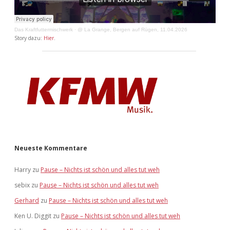
Das Kraftfuttermischwerk
·
@ La Grange, Bergen auf Rügen, 11.04.2026
Story dazu:
Hier
.
Neueste Kommentare
Harry
zu
Pause – Nichts ist schön und alles tut weh
sebix
zu
Pause – Nichts ist schön und alles tut weh
Gerhard
zu
Pause – Nichts ist schön und alles tut weh
Ken U. Diggit
zu
Pause – Nichts ist schön und alles tut weh