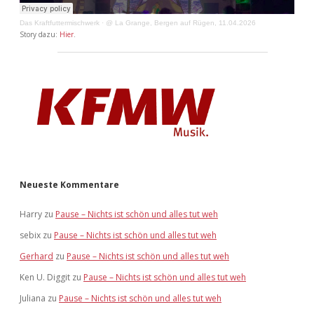
Das Kraftfuttermischwerk
·
@ La Grange, Bergen auf Rügen, 11.04.2026
Story dazu:
Hier
.
Neueste Kommentare
Harry
zu
Pause – Nichts ist schön und alles tut weh
sebix
zu
Pause – Nichts ist schön und alles tut weh
Gerhard
zu
Pause – Nichts ist schön und alles tut weh
Ken U. Diggit
zu
Pause – Nichts ist schön und alles tut weh
Juliana
zu
Pause – Nichts ist schön und alles tut weh