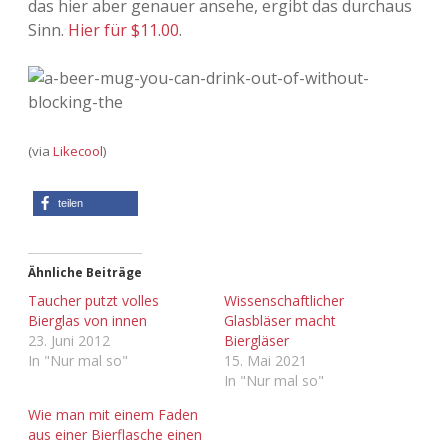
das hier aber genauer ansehe, ergibt das durchaus
Sinn.
Hier für $11.00
.
Adventskalender 2013
Visuelles
Adventskalender 2014
Wandnotizen
Adventskalender 2015
(via
Likecool
)
Adventskalender 2016
teilen
Adventskalender 2017
Adventskalender 2018
Ähnliche Beiträge
Taucher putzt volles
Wissenschaftlicher
Adventskalender 2019
Bierglas von innen
Glasbläser macht
23. Juni 2012
Biergläser
In "Nur mal so"
15. Mai 2021
Adventskalender 2020
In "Nur mal so"
Adventskalender 2021
Wie man mit einem Faden
aus einer Bierflasche einen