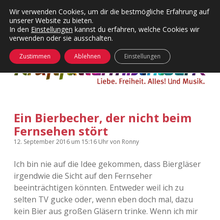
Wir verwenden Cookies, um dir die bestmögliche Erfahrung auf
unserer Website zu bieten.
Menü
Kategorien
Dropdown-
In den
Einstellungen
kannst du erfahren, welche Cookies wir
öffnen
Menü
verwenden oder sie ausschalten.
öffnen
24 Hours Chilling
KFMW-Disco
Zustimmen
Ablehnen
Einstellungen
Die Wende
Dates
Instagrams
Doku
Ein Bierbecher, der nicht beim
KFMW-Disco
Contact
Fernsehen stört
Adventskalender
kfmw.stuff
Dropdown-
12. September 2016
um 15:16 Uhr
von
Ronny
Menü
öffnen
Ich bin nie auf die Idee gekommen, dass Biergläser
Adventskalender 2010
Kopfkinomusik
facebook
instagram
rss
soundcloud
vimeo
Bluesky
irgendwie die Sicht auf den Fernseher
beeinträchtigen könnten. Entweder weil ich zu
Adventskalender 2011
Nur mal so
selten TV gucke oder, wenn eben doch mal, dazu
kein Bier aus großen Gläsern trinke. Wenn ich mir
Adventskalender 2012
Täglicher Sinnwahn